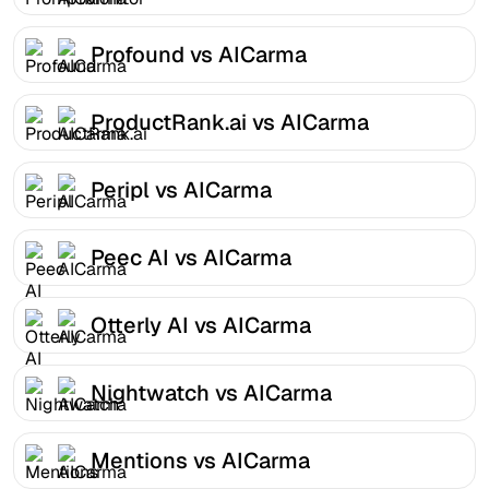
Profound vs AICarma
ProductRank.ai vs AICarma
Peripl vs AICarma
Peec AI vs AICarma
Otterly AI vs AICarma
Nightwatch vs AICarma
Mentions vs AICarma