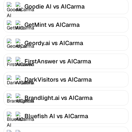
Goodie AI vs AICarma
GetMint vs AICarma
Geordy.ai vs AICarma
FirstAnswer vs AICarma
DarkVisitors vs AICarma
Brandlight.ai vs AICarma
Bluefish AI vs AICarma