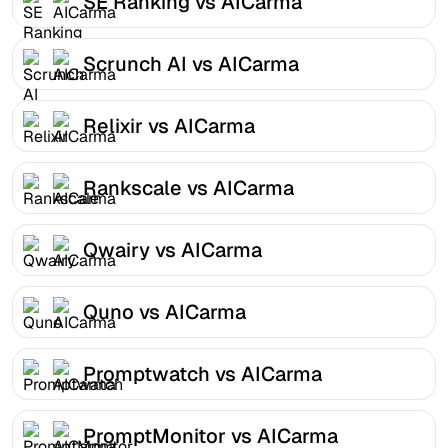
SE Ranking vs AICarma
Scrunch AI vs AICarma
Relixir vs AICarma
Rankscale vs AICarma
Qwairy vs AICarma
Quno vs AICarma
Promptwatch vs AICarma
PromptMonitor vs AICarma