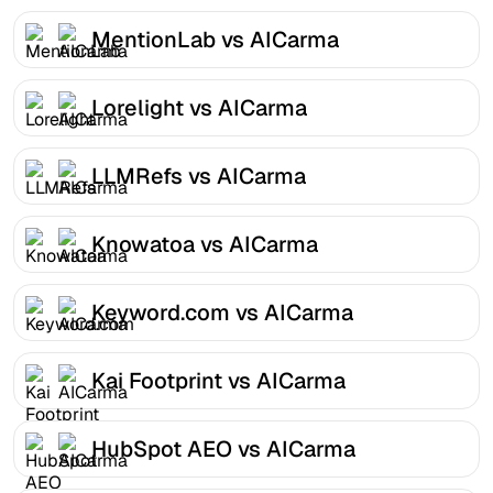
MentionLab vs AICarma
Lorelight vs AICarma
LLMRefs vs AICarma
Knowatoa vs AICarma
Keyword.com vs AICarma
Kai Footprint vs AICarma
HubSpot AEO vs AICarma