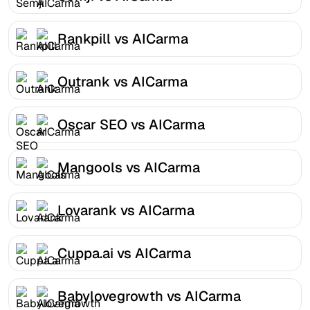
Rankpill vs AICarma
Outrank vs AICarma
Oscar SEO vs AICarma
Mangools vs AICarma
Lovarank vs AICarma
Cuppa.ai vs AICarma
Babylovegrowth vs AICarma