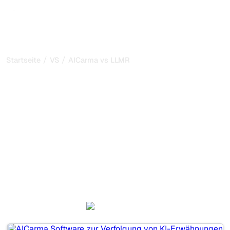
/
/
Startseite
VS
AICarma vs LLMRefs
AICarma vs LLMRefs:
mein ehrlicher Vergleich
für 2026
AICarma und LLMRefs sind zwei beliebte Tools, um die
Sichtbarkeit in KI-Systemen zu verfolgen, aber welches
passt besser zu Ihren Bedürfnissen?
Wir vergleichen Funktionen, Preise und Vorteile, damit Sie
das KI-SEO-Tool wählen können, das am besten zu Ihrer
Strategie passt.
AICarma