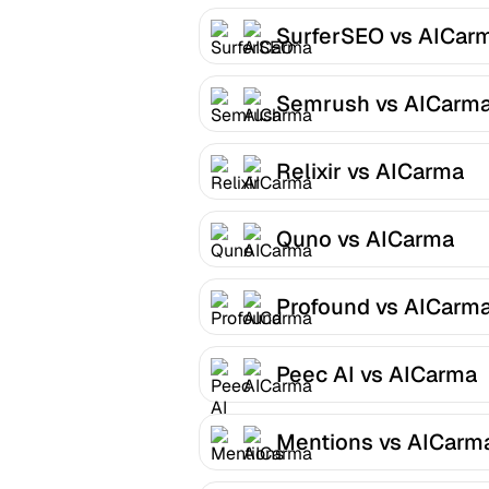
SurferSEO vs AICar
Semrush vs AICarm
Relixir vs AICarma
Quno vs AICarma
Profound vs AICarm
Peec AI vs AICarma
Mentions vs AICarm