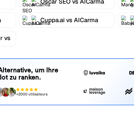
Oscar SEO vs AICarma
a
Cuppa.ai vs AICarma
r vs
Alternative, um Ihre
lot zu ranken.
+2000 utilisateurs