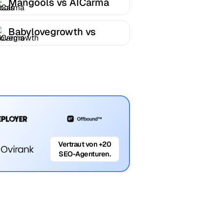
Mangools vs AICarma
Babylovegrowth vs
AICarma
Vertraut von +20
SEO-Agenturen.