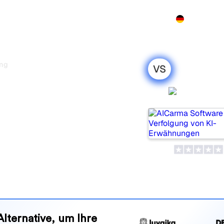
Produkt
Preise
Demo
Mehr
ing
VS
 Ranking:
AICarm
 Vergleich für
eliebte Tools, um die
olgen, aber welches passt
nd Vorteile, damit Sie das KI-
en zu Ihrer Strategie passt.
Alternative, um Ihre