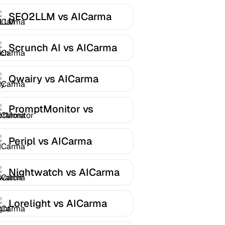
SEO2LLM vs AICarma
Scrunch AI vs AICarma
Qwairy vs AICarma
PromptMonitor vs
AICarma
Peripl vs AICarma
Nightwatch vs AICarma
Lorelight vs AICarma