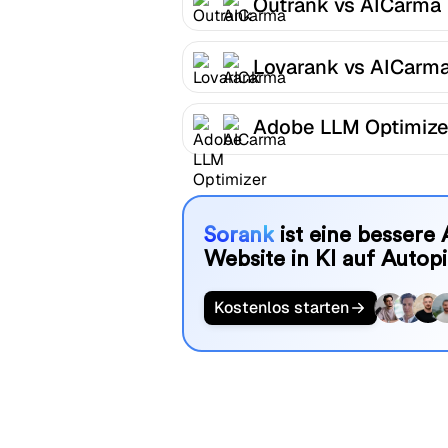
Outrank vs AICarma
Lovarank vs AICarm
Adobe LLM Optimize
AICarma
Sorank
ist eine bessere 
Website in KI auf Autopi
Kostenlos starten