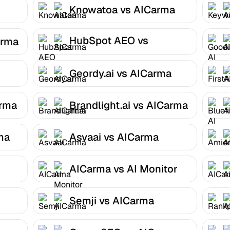
Knowatoa vs AICarma
HubSpot AEO vs
arma
AICarma
Geordy.ai vs AICarma
arma
Brandlight.ai vs AICarma
ma
Asvaai vs AICarma
AICarma vs AI Monitor
Semji vs AICarma