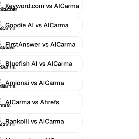
Keyword.com vs AICarma
Goodie AI vs AICarma
FirstAnswer vs AICarma
Bluefish AI vs AICarma
Amionai vs AICarma
AICarma vs Ahrefs
Rankpill vs AICarma