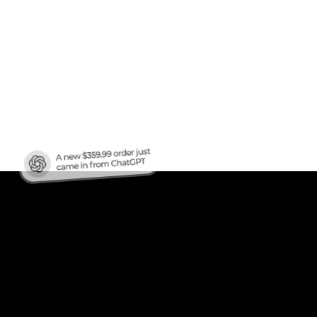
en
ren?