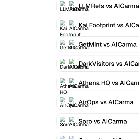
LLMRefs vs AICarma
Kai Footprint vs AIC
GetMint vs AICarma
DarkVisitors vs AIC
Athena HQ vs AICar
AirOps vs AICarma
Soro vs AICarma