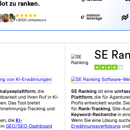
lot zu ranken.
+2000 utilisateurs
SE Ran
nalyseplattform
, die
SE Ranking
ist eine
umfass
tbarkeit und ihren Ruf in KI-
Plattform
, die für Agentu
en. Das Tool bietet
Profis entwickelt wurde. Sie
hrnehmungs-Tracking und
für
Rank-Tracking
, Site-A
Keyword-Recherche
in ein
en, die
KI-
Wenn Sie eine Lösung such
nem
GEO/SEO-Dashboard
Erwähnungsverfolgung
un