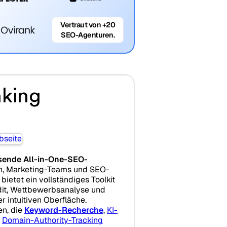
Vertraut von +20
SEO-Agenturen.
king
ende All-in-One-SEO-
ren, Marketing-Teams und SEO-
 bietet ein vollständiges Toolkit
udit, Wettbewerbsanalyse und
er intuitiven Oberfläche.
en, die
Keyword-Recherche
,
KI-
d
Domain-Authority-Tracking