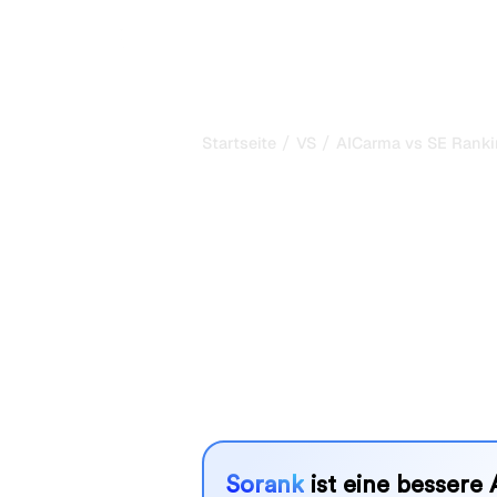
/
/
Startseite
VS
AICarma vs SE Rank
AICarma vs SE
mein ehrlicher
2026
AICarma und SE Ranking sind zwei b
Sichtbarkeit in KI-Systemen zu verf
besser zu Ihren Bedürfnissen?
Wir vergleichen Funktionen, Preise u
SEO-Tool wählen können, das am best
Sorank
ist eine bessere 