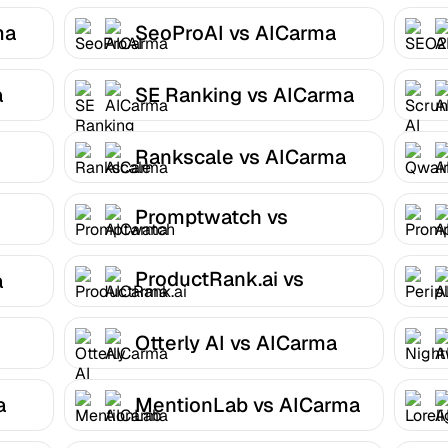
ma
SeoProAI vs AICarma
a
SE Ranking vs AICarma
Rankscale vs AICarma
Promptwatch vs
AICarma
ProductRank.ai vs
a
AICarma
Otterly AI vs AICarma
a
MentionLab vs AICarma