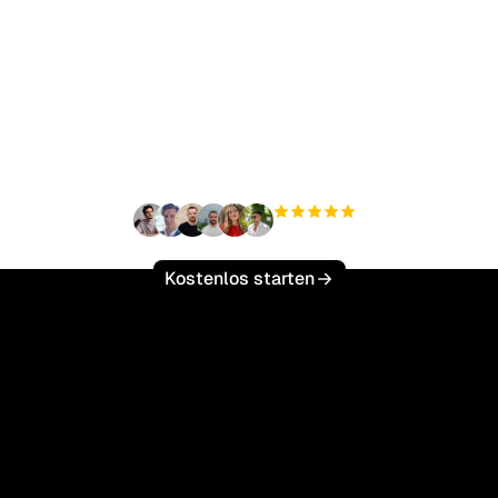
ereit, Ihren organisch
ffic mühelos zu skalie
+3'000
Nutzer
Kostenlos starten