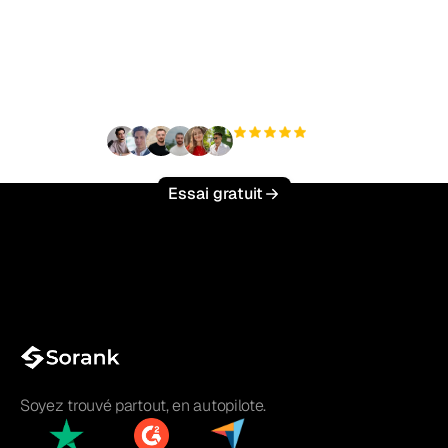
trafic organique sans
effort ?
+3 000
utilisateurs
Essai gratuit
Soyez trouvé partout, en autopilote.