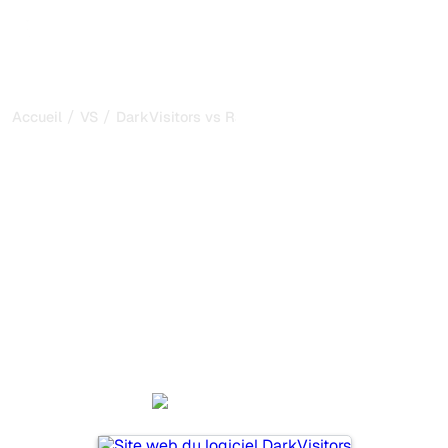
/
/
Accueil
VS
DarkVisitors vs Rankscale
DarkVisitors vs Rankscale :
ma comparaison honnête
pour 2026
DarkVisitors et Rankscale sont deux outils populaires
pour suivre la visibilité dans les systèmes d’IA, mais
lequel répond le mieux à vos besoins ?
Nous comparons leurs fonctionnalités, leurs tarifs et leurs
avantages pour vous aider à choisir l’outil d’IA SEO le
plus adapté à votre stratégie.
DarkVisitors