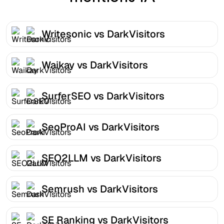
Writesonic vs DarkVisitors
Waikay vs DarkVisitors
SurferSEO vs DarkVisitors
SeoProAI vs DarkVisitors
SEO2LLM vs DarkVisitors
Semrush vs DarkVisitors
SE Ranking vs DarkVisitors