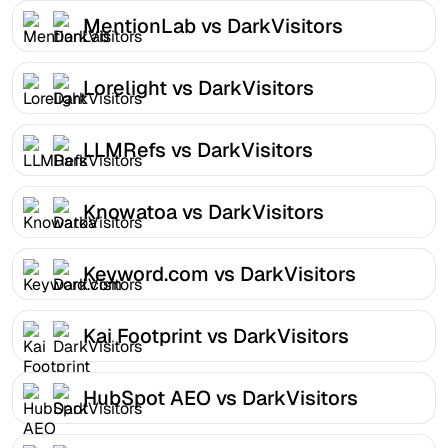
MentionLab vs DarkVisitors
Lorelight vs DarkVisitors
LLMRefs vs DarkVisitors
Knowatoa vs DarkVisitors
Keyword.com vs DarkVisitors
Kai Footprint vs DarkVisitors
HubSpot AEO vs DarkVisitors