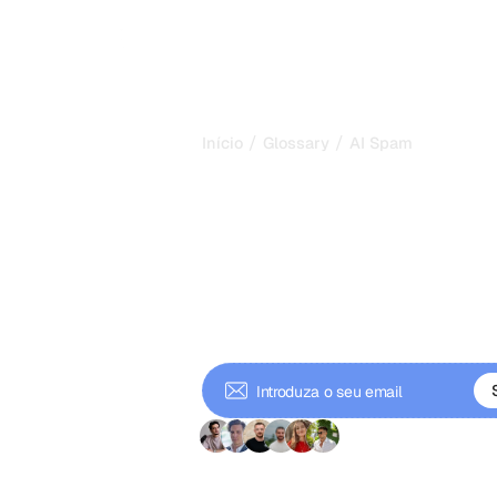
/
/
Início
Glossary
AI Spam
Spam de IA: O
Como Evitar P
em 2026
O spam de IA é conteúdo de IA pro
valor para manipular a busca e as r
desencadeia penalizações e como m
+ 9000 subscritore