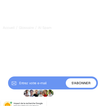
/
/
Accueil
Glossaire
AI Spam
AI Spam : ce que c'est et
comment éviter les
pénalités en 2026
L'AI spam, c'est du contenu IA produit en masse et à faible
valeur, conçu pour manipuler la recherche et les réponses
IA. Découvrez ce qui déclenche des pénalités et
comment rester protégé.
+9 000 abonnés