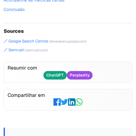
Acompanhe as métricas certas
Conclusão
Sources
🔗 Google Search Central
(developers.google.com)
🔗 Semrush
(semrush.com)
Resumir com
ChatGPT
Perplexity
Compartilhar em