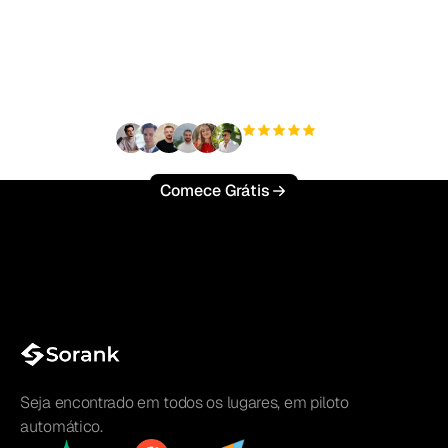
tráfego orgânico sem
esforço?
+3'000
usuários
Comece Grátis
Seja encontrado em todos os lugares, em piloto
automático.