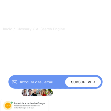
/
/
Início
Glossary
AI Search Engine Optimization
Otimização para Motores
de Busca de IA: O Manual
de 2026 para Ser Citado
A otimização para motores de busca de IA faz com que o
seu conteúdo seja citado pelo ChatGPT, pelo Gemini e
pelo Perplexity. Conheça as táticas e como difere do SEO.
+ 9000 subscritores