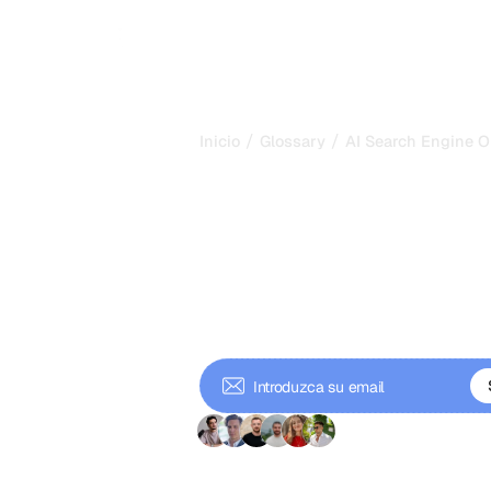
/
/
Inicio
Glossary
AI Search Engine O
Optimización 
de búsqueda co
de 2026 para q
La optimización para motores de bú
ChatGPT, Gemini y Perplexity citen t
tácticas y en qué se diferencia del 
+ 9'000 suscriptore