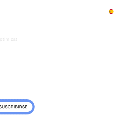
Producto
Precios
Demo
Más
ptimization
para motores
n IA: la guía
ue te citen
squeda con IA logra que
u contenido. Conoce las
SEO.
s