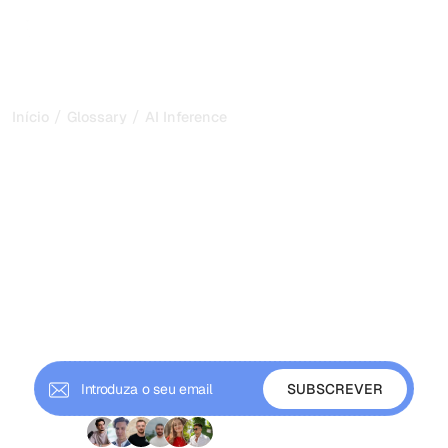
/
/
Início
Glossary
AI Inference
Inferência de IA: como os
modelos treinados geram
as respostas que vê em
2026
A inferência de IA é como um modelo treinado transforma
uma nova entrada em resultado. Saiba como funciona,
por que custa e por que molda a visibilidade na pesquisa
por IA.
+ 9000 subscritores