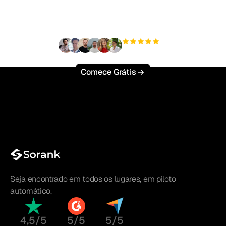
esforço?
+3'000
usuários
Comece Grátis
Seja encontrado em todos os lugares, em piloto
automático.
4,5/5
5/5
5/5