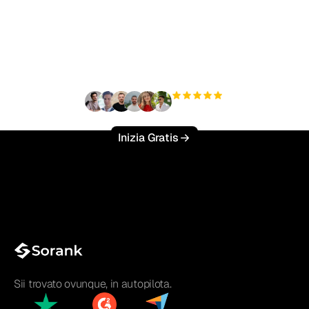
Pronto a scalare il tuo
traffico organico senza
sforzo?
+3'000
utenti
Inizia Gratis
Sii trovato ovunque, in autopilota.