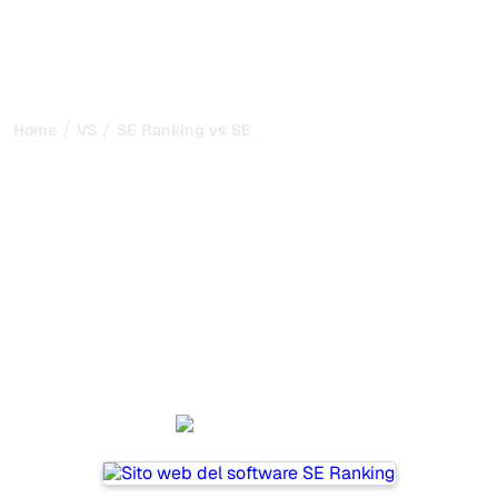
/
/
Home
VS
SE Ranking vs SEO2LLM
SE Ranking vs SEO2LLM: il
mio confronto onesto per
il 2026
SE Ranking and SEO2LLM are two popular tools for
tracking visibility in AI systems, but which one is best for
your needs?
We compare their features, pricing, and benefits to help
you choose the AI SEO tool that fits your strategy.
SE Ranking