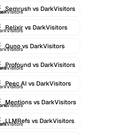
Semrush vs DarkVisitors
Relixir vs DarkVisitors
Quno vs DarkVisitors
Profound vs DarkVisitors
Peec AI vs DarkVisitors
Mentions vs DarkVisitors
LLMRefs vs DarkVisitors