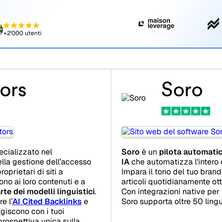
+2'000 utenti
ors
Soro
cializzato nel
Soro
è un
pilota automatic
lla gestione dell’accesso
IA
che automatizza l'intero 
oprietari di siti a
Impara il tono del tuo bran
ono ai loro contenuti e a
articoli quotidianamente ot
te dei modelli linguistici
.
Con integrazioni native per
e l’
AI Cited Backlinks
e
Soro supporta oltre 50 lin
giscono con i tuoi
prospettiva unica sulla