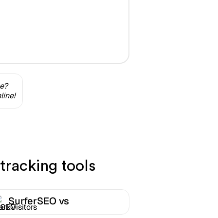
ne?
line!
tracking tools
SurferSEO vs
DarkVisitors