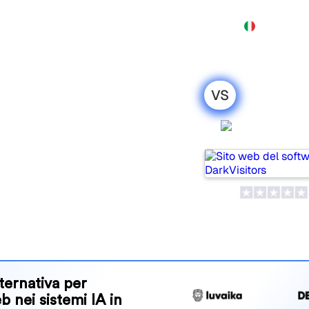
Prodotto
Prezzi
Demo
Altro
VS
 Soro: il mio
DarkVisit
to per il
 tools for tracking visibility
 for your needs?
and benefits to help you
 strategy.
ternativa per
eb nei sistemi IA in