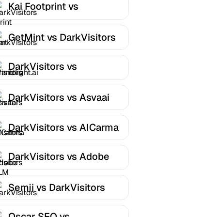
Kai Footprint vs
DarkVisitors
GetMint vs DarkVisitors
DarkVisitors vs
Brandlight.ai
DarkVisitors vs Asvaai
DarkVisitors vs AICarma
DarkVisitors vs Adobe
LLM Optimizer
Semji vs DarkVisitors
Oscar SEO vs