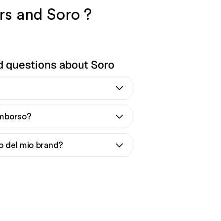
rs and Soro ?
d questions about Soro
rimborso?
no del mio brand?