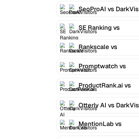
SeoProAI vs DarkVis
SE Ranking vs
DarkVisitors
Rankscale vs
DarkVisitors
Promptwatch vs
DarkVisitors
ProductRank.ai vs
DarkVisitors
Otterly AI vs DarkVis
MentionLab vs
DarkVisitors