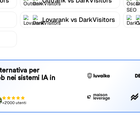
tors
Outrank vs DarkVisitors
Lovarank vs DarkVisitors
ternativa per
eb nei sistemi IA in
+2'000 utenti