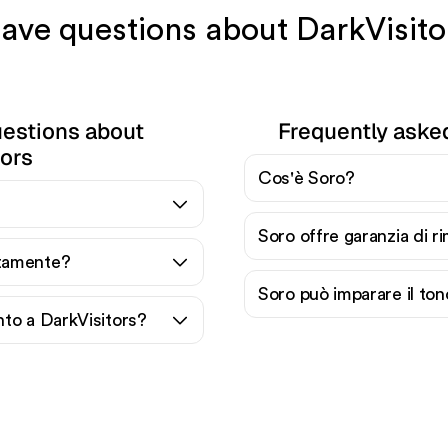
 have questions about DarkVisito
uestions about
Frequently aske
tors
Cos'è Soro?
Soro offre garanzia di 
itamente?
Soro può imparare il to
to a DarkVisitors?