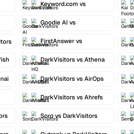
Keyword.com vs
DarkVisitors
Goodie AI vs
DarkVisitors
FirstAnswer vs
itors
DarkVisitors
fish
DarkVisitors vs Athena
HQ
nai
DarkVisitors vs AirOps
DarkVisitors vs Ahrefs
ors
Soro vs DarkVisitors