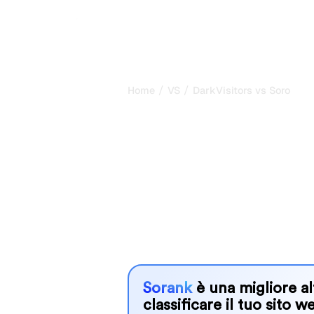
/
/
Home
VS
DarkVisitors vs Soro
DarkVisitors vs
confronto ones
2026
DarkVisitors and Soro are two popular
in AI systems, but which one is best
We compare their features, pricing, 
choose the AI SEO tool that fits your
Sorank
è una migliore al
classificare il tuo sito w