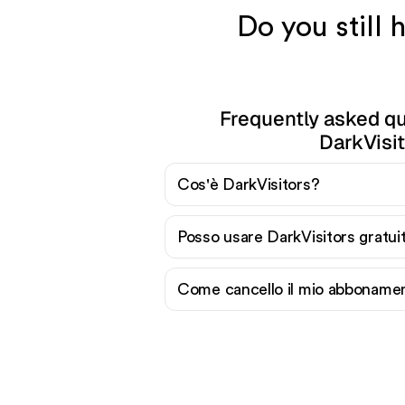
Do you still
Frequently asked q
DarkVisi
Cos'è DarkVisitors?
Posso usare DarkVisitors gratu
Come cancello il mio abbonamen