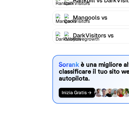
Rankpill vs DarkVisi
Mangools vs
DarkVisitors
DarkVisitors vs
Babylovegrowth
Sorank
è una migliore al
classificare il tuo sito w
autopilota.
Inizia Gratis