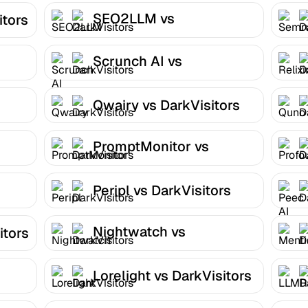
SEO2LLM vs
itors
DarkVisitors
Scrunch AI vs
DarkVisitors
Qwairy vs DarkVisitors
PromptMonitor vs
DarkVisitors
Peripl vs DarkVisitors
Nightwatch vs
itors
DarkVisitors
Lorelight vs DarkVisitors