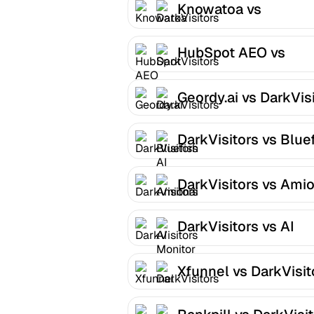
Knowatoa vs
DarkVisitors
HubSpot AEO vs
DarkVisitors
Geordy.ai vs DarkVis
DarkVisitors vs Blue
AI
DarkVisitors vs Amio
DarkVisitors vs AI
Monitor
Xfunnel vs DarkVisit