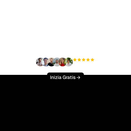
nto a scalare il tuo traf
organico senza sforzo
+3'000
utenti
Inizia Gratis