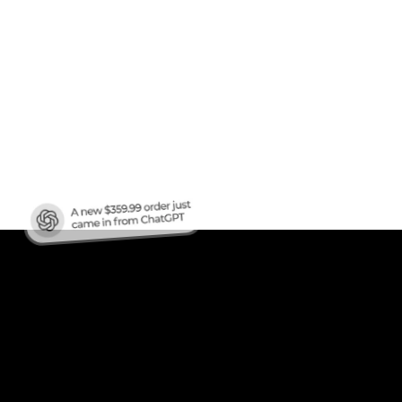
fico
?