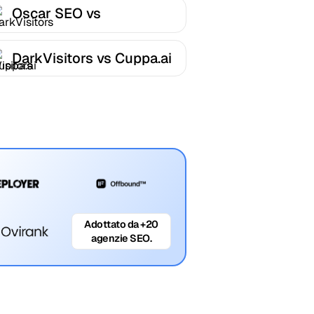
Oscar SEO vs
DarkVisitors
DarkVisitors vs Cuppa.ai
Adottato da +20
agenzie SEO.