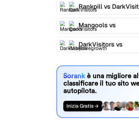
Rankpill vs DarkVisi
Mangools vs
DarkVisitors
DarkVisitors vs
Babylovegrowth
Sorank
è una migliore al
classificare il tuo sito w
autopilota.
Inizia Gratis