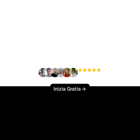
nto a scalare il tuo traf
organico senza sforzo
+3'000
utenti
Inizia Gratis