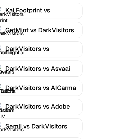
Kai Footprint vs
DarkVisitors
GetMint vs DarkVisitors
DarkVisitors vs
Brandlight.ai
DarkVisitors vs Asvaai
DarkVisitors vs AICarma
DarkVisitors vs Adobe
LLM Optimizer
Semji vs DarkVisitors