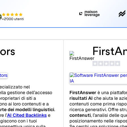
+2'000 utenti
ors
FirstA
cializzato nel
lla gestione dell’accesso
FirstAnswer
è una piattafo
oprietari di siti a
risultati AI
che aiuta le azi
ono ai loro contenuti e a
contenuti come prima rispos
te dei modelli linguistici
.
ricerca generativi. Offre str
e l’
AI Cited Backlinks
e
contenuti
, l’analisi delle q
giscono con i tuoi
posizionamento nelle rispos
prospettiva unica sulla
Se cerchi una soluzione ch