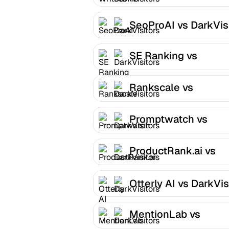
DarkVisitors
SeoProAI vs DarkVis
SE Ranking vs
DarkVisitors
Rankscale vs
DarkVisitors
Promptwatch vs
DarkVisitors
ProductRank.ai vs
DarkVisitors
Otterly AI vs DarkVis
MentionLab vs
DarkVisitors