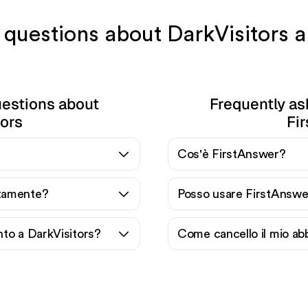
e questions about DarkVisitors 
uestions about
Frequently as
tors
Fi
Cos'è FirstAnswer?
itamente?
Posso usare FirstAnswe
to a DarkVisitors?
Come cancello il mio a