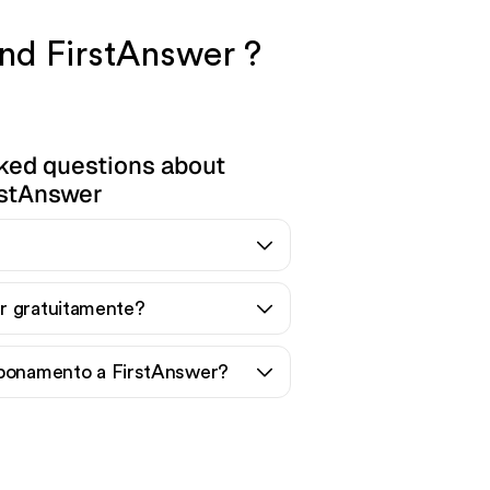
and FirstAnswer ?
ked questions about
rstAnswer
r gratuitamente?
bbonamento a FirstAnswer?