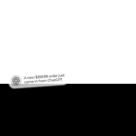
fico
?