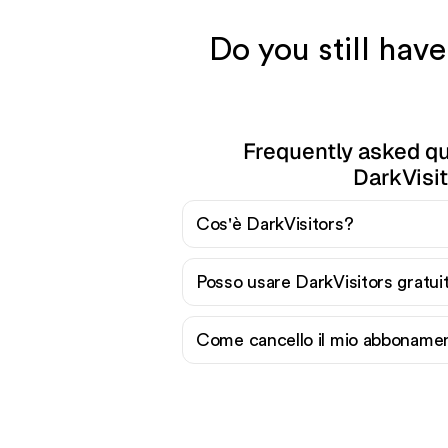
Do you still hav
Frequently asked q
DarkVisi
Cos'è DarkVisitors?
Posso usare DarkVisitors gratu
Come cancello il mio abbonamen