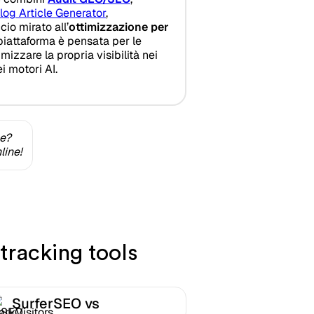
log Article Generator
,
io mirato all’
ottimizzazione per
 piattaforma è pensata per le
izzare la propria visibilità nei
ei motori AI.
ne?
line!
tracking tools
SurferSEO vs