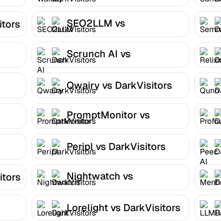
SEO2LLM vs
itors
DarkVisitors
Scrunch AI vs
DarkVisitors
Qwairy vs DarkVisitors
PromptMonitor vs
DarkVisitors
Peripl vs DarkVisitors
Nightwatch vs
itors
DarkVisitors
Lorelight vs DarkVisitors