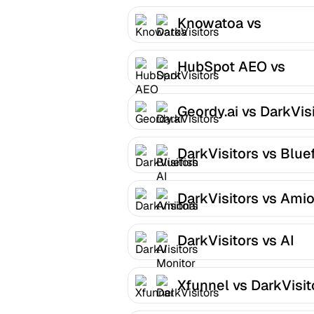
Knowatoa vs
DarkVisitors
HubSpot AEO vs
DarkVisitors
Geordy.ai vs DarkVis
DarkVisitors vs Blue
AI
DarkVisitors vs Amio
DarkVisitors vs AI
Monitor
Xfunnel vs DarkVisit