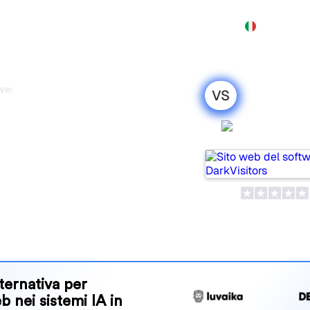
Prodotto
Prezzi
Demo
Altro
wer
VS
s FirstAnswer:
DarkVisit
to onesto per
 popular tools for tracking
ne is best for your needs?
and benefits to help you
 strategy.
ternativa per
eb nei sistemi IA in