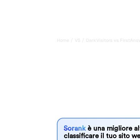
/
/
Home
VS
DarkVisitors vs FirstAns
DarkVisitors v
il mio confron
il 2026
DarkVisitors and FirstAnswer are two
visibility in AI systems, but which o
We compare their features, pricing, 
choose the AI SEO tool that fits your
Sorank
è una migliore al
classificare il tuo sito w