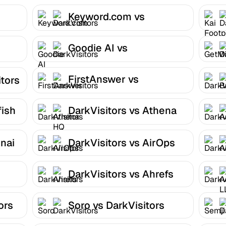
Keyword.com vs
DarkVisitors
Goodie AI vs
DarkVisitors
FirstAnswer vs
itors
DarkVisitors
fish
DarkVisitors vs Athena
HQ
nai
DarkVisitors vs AirOps
DarkVisitors vs Ahrefs
ors
Soro vs DarkVisitors