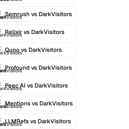
DarkVisitors
Semrush vs DarkVisitors
Relixir vs DarkVisitors
Quno vs DarkVisitors
Profound vs DarkVisitors
Peec AI vs DarkVisitors
Mentions vs DarkVisitors
LLMRefs vs DarkVisitors