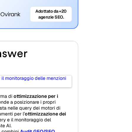
Adottato da +20
agenzie SEO.
nswer
rma di
ottimizzazione per i
ende a posizionare i propri
ta nelle query dei motori di
umenti per l’
ottimizzazione dei
uery e il monitoraggio del
te AI.
e combini
Audit GEO/SEO
,