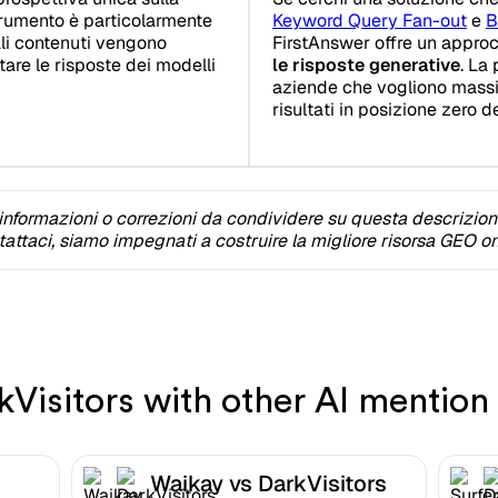
trumento è particolarmente
Keyword Query Fan-out
e
B
ali contenuti vengono
FirstAnswer offre un approcc
tare le risposte dei modelli
le risposte generative
. La
aziende che vogliono massim
risultati in posizione zero d
informazioni o correzioni da condividere su questa descrizio
attaci, siamo impegnati a costruire la migliore risorsa GEO on
isitors with other AI mention 
Waikay vs DarkVisitors