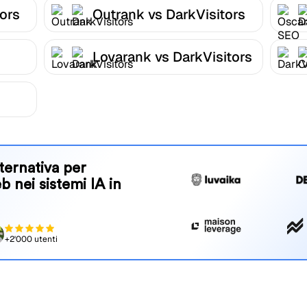
tors
Outrank vs DarkVisitors
Lovarank vs DarkVisitors
ternativa per
eb nei sistemi IA in
+2'000 utenti