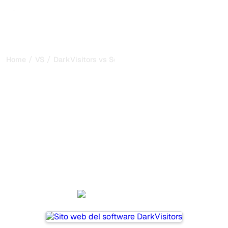
/
/
Home
VS
DarkVisitors vs Semrush
DarkVisitors vs Semrush: il
mio confronto onesto per
il 2026
DarkVisitors and Semrush are two popular tools for
tracking visibility in AI systems, but which one is best for
your needs?
We compare their features, pricing, and benefits to help
you choose the AI SEO tool that fits your strategy.
DarkVisitors