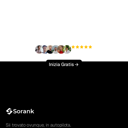
Pronto a scalare il tuo
traffico organico senza
sforzo?
+3'000
utenti
Inizia Gratis
Sii trovato ovunque, in autopilota.