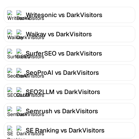
Writesonic vs DarkVisitors
Waikay vs DarkVisitors
SurferSEO vs DarkVisitors
SeoProAI vs DarkVisitors
SEO2LLM vs DarkVisitors
Semrush vs DarkVisitors
SE Ranking vs DarkVisitors