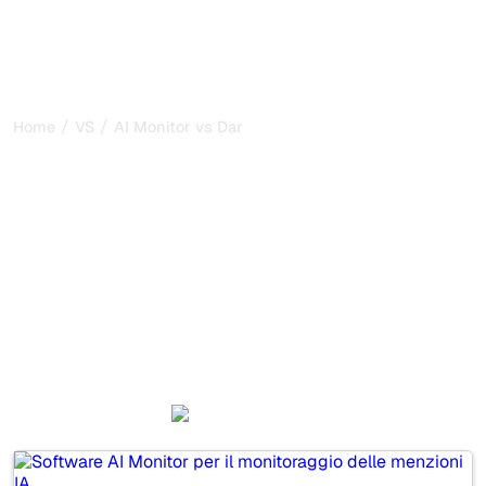
/
/
Home
VS
AI Monitor vs DarkVisitors
AI Monitor vs DarkVisitors:
il mio confronto onesto
per il 2026
AI Monitor and DarkVisitors are two popular tools for
tracking visibility in AI systems, but which one is best for
your needs?
We compare their features, pricing, and benefits to help
you choose the AI SEO tool that fits your strategy.
AI Monitor