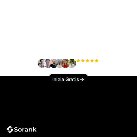
Pronto a scalare il tuo
traffico organico senza
sforzo?
+3'000
utenti
Inizia Gratis