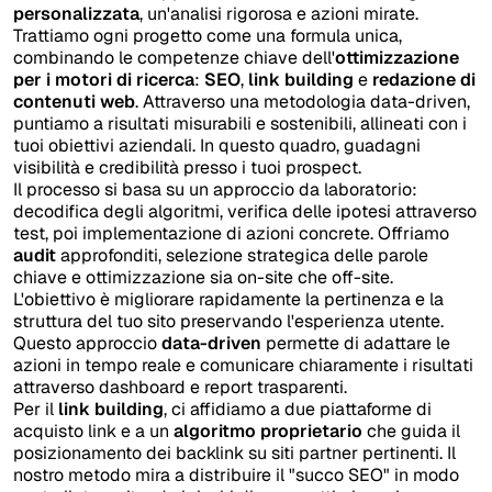
personalizzata
, un'analisi rigorosa e azioni mirate.
Trattiamo ogni progetto come una formula unica,
combinando le competenze chiave dell'
ottimizzazione
per i motori di ricerca
:
SEO
,
link building
e
redazione di
contenuti web
. Attraverso una metodologia data-driven,
puntiamo a risultati misurabili e sostenibili, allineati con i
tuoi obiettivi aziendali. In questo quadro, guadagni
visibilità e credibilità presso i tuoi prospect.
Il processo si basa su un approccio da laboratorio:
decodifica degli algoritmi, verifica delle ipotesi attraverso
test, poi implementazione di azioni concrete. Offriamo
audit
approfonditi, selezione strategica delle parole
chiave e ottimizzazione sia on-site che off-site.
L'obiettivo è migliorare rapidamente la pertinenza e la
struttura del tuo sito preservando l'esperienza utente.
Questo approccio
data-driven
permette di adattare le
azioni in tempo reale e comunicare chiaramente i risultati
attraverso dashboard e report trasparenti.
Per il
link building
, ci affidiamo a due piattaforme di
acquisto link e a un
algoritmo proprietario
che guida il
posizionamento dei backlink su siti partner pertinenti. Il
nostro metodo mira a distribuire il "succo SEO" in modo