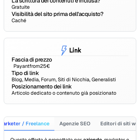
La scrittura dei contenuti è inclusa?
Gratuite
Visibilità del sito prima dell'acquisto?
Caché
Link
Fascia di prezzo
Payant
from
25
€
Tipo di link
Blog, Media, Forum, Siti di Nicchia, Generalisti
Posizionamento dei link
Articolo dedicato o contenuto già posizionato
Marketer / Freelance
Agenzie SEO
Editori di siti we
Questa offerta è progettata per
aziende
, marketer e