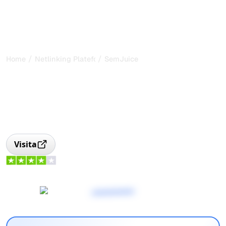
/
/
Home
Netlinking Plateform
SemJuice
SemJuice: Laboratorio
SEO e Link Building
SemJuice: laboratorio SEO dedicato al link building e alla
redazione di contenuti per potenziare la tua visibilità
online.
Visita