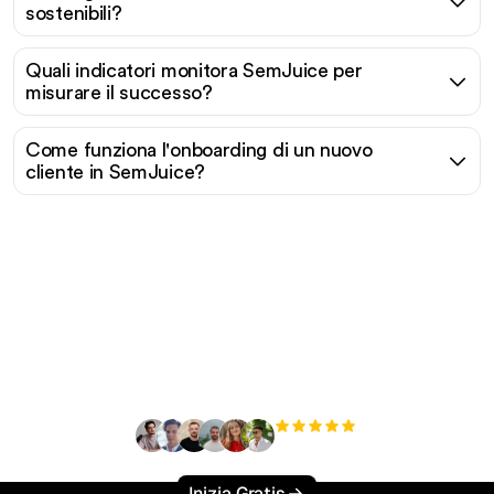
sostenibili?
Quali indicatori monitora SemJuice per
misurare il successo?
Come funziona l'onboarding di un nuovo
cliente in SemJuice?
Pronto a scalare il tuo
traffico organico senza
sforzo?
+3'000
utenti
Inizia Gratis