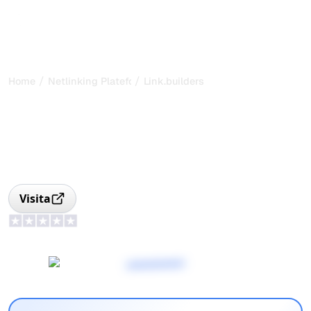
/
/
Home
Netlinking Plateform
Link.builders
Link.Builders: link building
basato sui dati
Piattaforma di link building basata sui dati per
acquisto/vendita di link, filtraggio automatico, analisi
competitiva e metriche SEO avanzate.
Visita