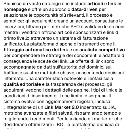
Riunisce un vasto catalogo che include
articoli
e
link in
homepage
e offre un approccio
data-driven
per
selezionare le opportunità più rilevanti. Il processo è
semplice: gli acquirenti creano un account, consultano le
inserzioni, filtrano per metriche SEO e validano le opzioni,
mentre i venditori offrono articoli sponsorizzati e link di
primo livello attraverso un sistema di fatturazione
unificato. La piattaforma dispone di strumenti come il
filtraggio automatico dei link
e un
analista competitivo
per comprendere le strategie dei concorrenti e adattare di
conseguenza le scelte dei link. Le offerte di link sono
accompagnate da dati sull'autorità del dominio, sul
traffico e su altre metriche chiave, consentendo decisioni
informate. Una caratteristica notevole è l'enfasi sulla
qualità editoriale
e la trasparenza del processo: gli
acquirenti vedono i dettagli delle pagine, i tipi di link e le
condizioni di inserimento, il che limita le sorprese. Il
sistema evolve con aggiornamenti regolari, inclusa
l'integrazione di un
Link Market 2.0
incentrato sull'IA,
metriche avanzate e filtri salvati, risparmiando tempo e
migliorando i rendimenti. Per le aziende e i marketer che
desiderano ottimizzare il ROI, la piattaforma dichiara di