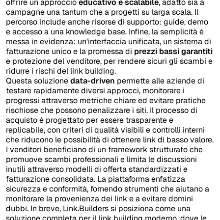
offrire un approccio
educativo e scalabile
, adatto sia a
campagne una tantum che a progetti su larga scala. Il
percorso include anche risorse di supporto: guide, demo
e accesso a una knowledge base. Infine, la semplicità è
messa in evidenza: un'interfaccia unificata, un sistema di
fatturazione unico e la promessa di
prezzi bassi garantiti
e protezione del venditore, per rendere sicuri gli scambi e
ridurre i rischi del link building.
Questa soluzione
data-driven
permette alle aziende di
testare rapidamente diversi approcci, monitorare i
progressi attraverso metriche chiare ed evitare pratiche
rischiose che possono penalizzare i siti. Il processo di
acquisto è progettato per essere trasparente e
replicabile, con criteri di qualità visibili e controlli interni
che riducono le possibilità di ottenere link di basso valore.
I venditori beneficiano di un framework strutturato che
promuove scambi professionali e limita le discussioni
inutili attraverso modelli di offerta standardizzati e
fatturazione consolidata. La piattaforma enfatizza
sicurezza e conformità, fornendo strumenti che aiutano a
monitorare la provenienza dei link e a evitare domini
dubbi. In breve, Link.Builders si posiziona come una
soluzione completa per il link building moderno, dove le