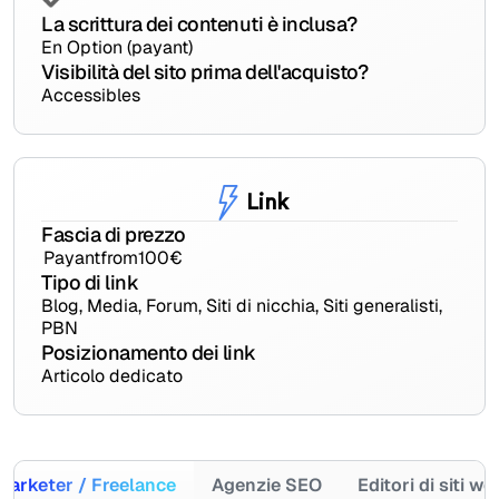
La scrittura dei contenuti è inclusa?
En Option (payant)
Visibilità del sito prima dell'acquisto?
Accessibles
Link
Fascia di prezzo
Payant
from
100
€
Tipo di link
Blog, Media, Forum, Siti di nicchia, Siti generalisti,
PBN
Posizionamento dei link
Articolo dedicato
Marketer / Freelance
Agenzie SEO
Editori di siti we