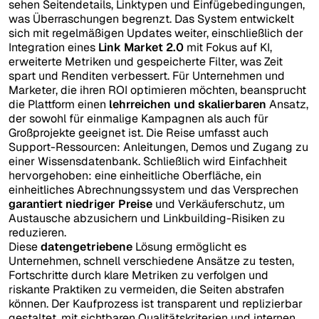
sehen Seitendetails, Linktypen und Einfügebedingungen,
was Überraschungen begrenzt. Das System entwickelt
sich mit regelmäßigen Updates weiter, einschließlich der
Integration eines
Link Market 2.0
mit Fokus auf KI,
erweiterte Metriken und gespeicherte Filter, was Zeit
spart und Renditen verbessert. Für Unternehmen und
Marketer, die ihren ROI optimieren möchten, beansprucht
die Plattform einen
lehrreichen und skalierbaren
Ansatz,
der sowohl für einmalige Kampagnen als auch für
Großprojekte geeignet ist. Die Reise umfasst auch
Support-Ressourcen: Anleitungen, Demos und Zugang zu
einer Wissensdatenbank. Schließlich wird Einfachheit
hervorgehoben: eine einheitliche Oberfläche, ein
einheitliches Abrechnungssystem und das Versprechen
garantiert niedriger Preise
und Verkäuferschutz, um
Austausche abzusichern und Linkbuilding-Risiken zu
reduzieren.
Diese
datengetriebene
Lösung ermöglicht es
Unternehmen, schnell verschiedene Ansätze zu testen,
Fortschritte durch klare Metriken zu verfolgen und
riskante Praktiken zu vermeiden, die Seiten abstrafen
können. Der Kaufprozess ist transparent und replizierbar
gestaltet, mit sichtbaren Qualitätskriterien und internen