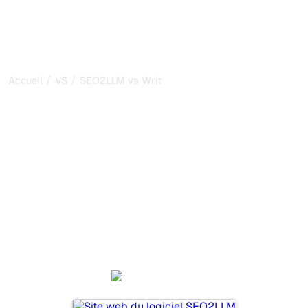
/
/
Accueil
VS
SEO2LLM vs Writesonic
SEO2LLM vs Writesonic :
ma comparaison honnête
pour 2026
SEO2LLM et Writesonic sont deux outils populaires pour
suivre la visibilité dans les systèmes d’IA, mais lequel
répond le mieux à vos besoins ?
Nous comparons leurs fonctionnalités, leurs tarifs et leurs
avantages pour vous aider à choisir l’outil d’IA SEO le
plus adapté à votre stratégie.
SEO2LLM