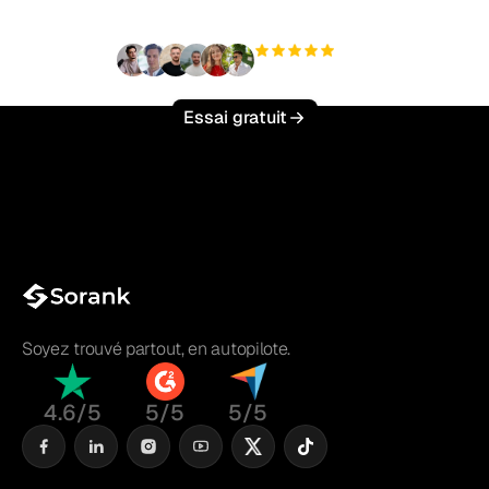
+3 000
utilisateurs
Essai gratuit
Soyez trouvé partout, en autopilote.
4.6/5
5/5
5/5