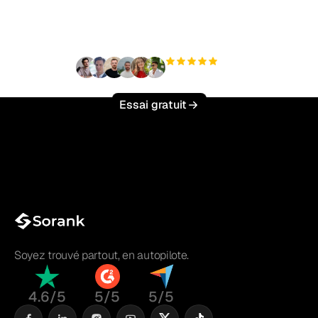
effort ?
+3 000
utilisateurs
Essai gratuit
Soyez trouvé partout, en autopilote.
4.6/5
5/5
5/5