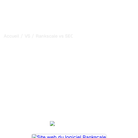
/
/
Accueil
VS
Rankscale vs SEO2LLM
Rankscale vs SEO2LLM :
ma comparaison honnête
pour 2026
Rankscale et SEO2LLM sont deux outils populaires pour
suivre la visibilité dans les systèmes d’IA, mais lequel
répond le mieux à vos besoins ?
Nous comparons leurs fonctionnalités, leurs tarifs et leurs
avantages pour vous aider à choisir l’outil d’IA SEO le
plus adapté à votre stratégie.
Rankscale