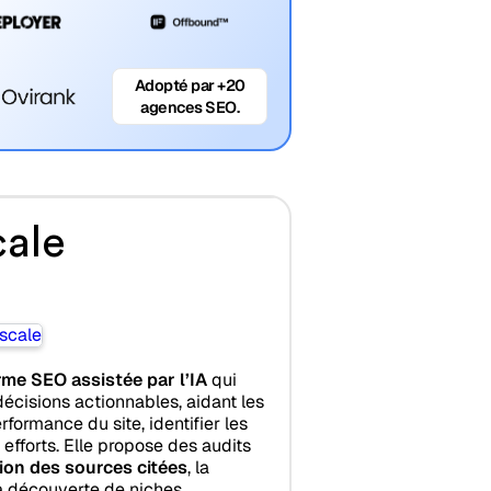
Adopté par +20
agences SEO.
ale
rme SEO assistée par l’IA
qui
écisions actionnables, aidant les
formance du site, identifier les
 efforts. Elle propose des audits
ion des sources citées
, la
la découverte de niches