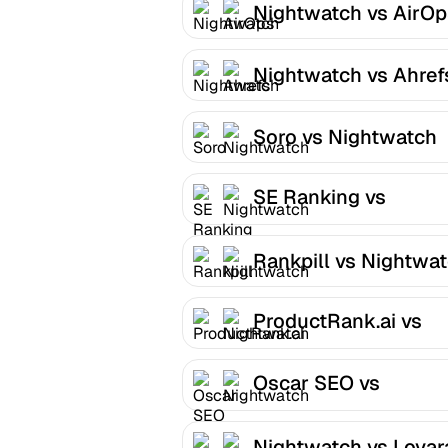
Nightwatch vs AirOp
Nightwatch vs Ahref
Soro vs Nightwatch
SE Ranking vs
Nightwatch
Rankpill vs Nightwa
ProductRank.ai vs
Nightwatch
Oscar SEO vs
Nightwatch
Nightwatch vs Lova