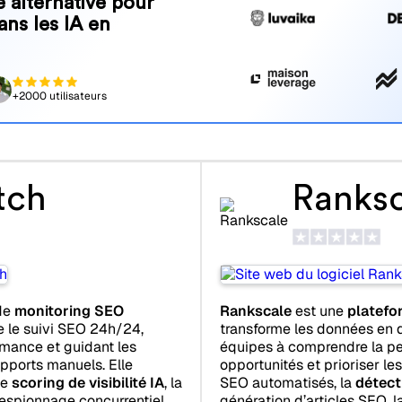
 alternative pour
ans les IA en
+2000 utilisateurs
tch
Ranksc
de
monitoring SEO
Rankscale
est une
platefo
 le suivi SEO 24h/24,
transforme les données en d
ormance et guidant les
équipes à comprendre la per
pports manuels. Elle
opportunités et prioriser les
le
scoring de visibilité IA
, la
SEO automatisés, la
détect
’espionnage concurrentiel
génération d’articles SEO, 