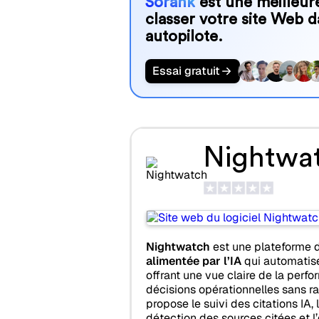
Sorank
est une meilleure
classer votre site Web d
autopilote.
Essai gratuit
Nightwa
Nightwatch
est une plateforme 
alimentée par l’IA
qui automatise
offrant une vue claire de la perf
décisions opérationnelles sans ra
propose le suivi des citations IA, 
détection des sources citées et l