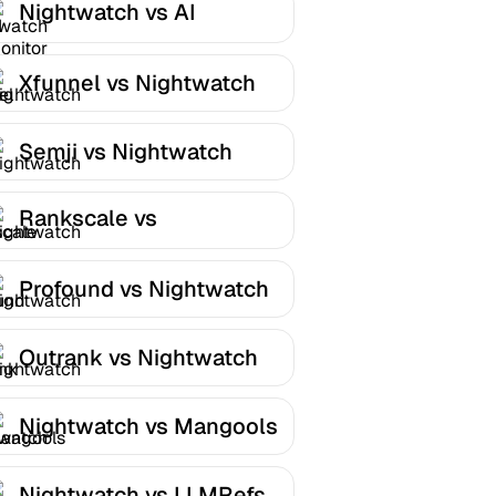
Nightwatch vs AI
Monitor
Xfunnel vs Nightwatch
Semji vs Nightwatch
Rankscale vs
Nightwatch
Profound vs Nightwatch
Outrank vs Nightwatch
Nightwatch vs Mangools
Nightwatch vs LLMRefs