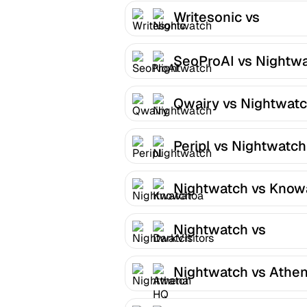
Writesonic vs
Nightwatch
SeoProAI vs Nightw
Qwairy vs Nightwat
Peripl vs Nightwatch
Nightwatch vs Know
Nightwatch vs
DarkVisitors
Nightwatch vs Athe
HQ