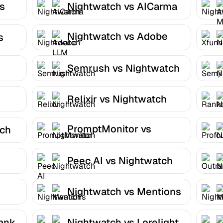
s
Nightwatch vs AICarma
Nightwatch vs Adobe
s
LLM Optimizer
Semrush vs Nightwatch
Relixir vs Nightwatch
PromptMonitor vs
tch
Nightwatch
Peec AI vs Nightwatch
Nightwatch vs Mentions
rank
Nightwatch vs Lorelight