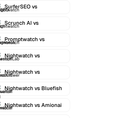
SurferSEO vs
Nightwatch
Scrunch AI vs
Nightwatch
Promptwatch vs
Nightwatch
Nightwatch vs
MentionLab
Nightwatch vs
FirstAnswer
Nightwatch vs Bluefish
AI
Nightwatch vs Amionai