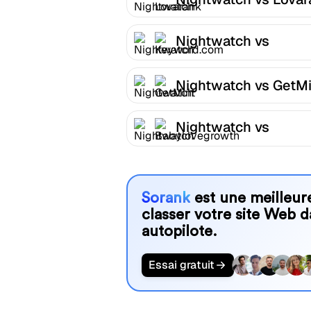
Nightwatch vs
Keyword.com
Nightwatch vs GetMi
Nightwatch vs
Babylovegrowth
Sorank
est une meilleure
classer votre site Web d
autopilote.
Essai gratuit