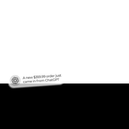
afic
?