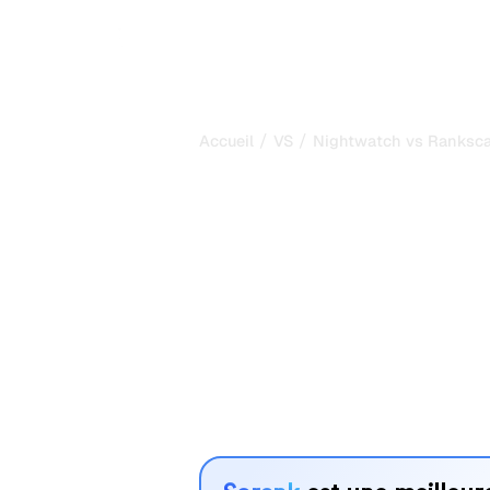
/
/
Accueil
VS
Nightwatch vs Ranksca
Nightwatch vs
ma comparais
pour 2026
Nightwatch et Rankscale sont deux o
la visibilité dans les systèmes d’IA,
vos besoins ?
Nous comparons leurs fonctionnalités,
avantages pour vous aider à choisir l
adapté à votre stratégie.