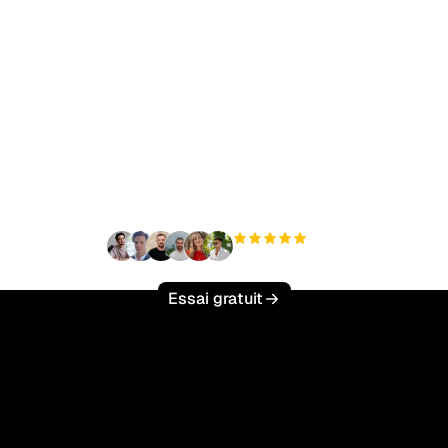
t à augmenter votre tr
organique sans effort 
+3 000
utilisateurs
Essai gratuit