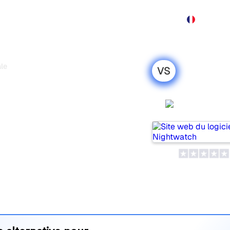
Produit
Tarification
Démo
Plus
le
VS
 Rankscale :
on honnête
Nightwat
utils populaires pour suivre
 mais lequel répond le mieux à
 leurs tarifs et leurs
’outil d’IA SEO le plus