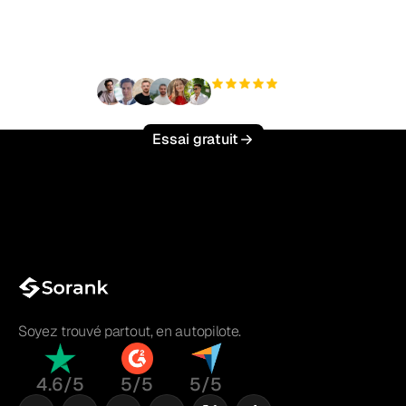
effort ?
+3 000
utilisateurs
Essai gratuit
Soyez trouvé partout, en autopilote.
4.6/5
5/5
5/5