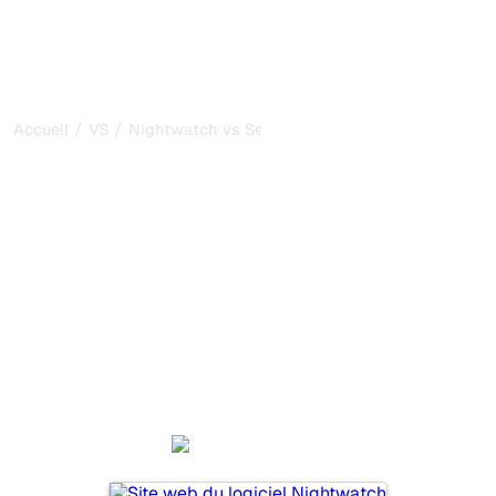
/
/
Accueil
VS
Nightwatch vs Semrush
Nightwatch vs Semrush :
ma comparaison honnête
pour 2026
Nightwatch et Semrush sont deux outils populaires pour
suivre la visibilité dans les systèmes d’IA, mais lequel
répond le mieux à vos besoins ?
Nous comparons leurs fonctionnalités, leurs tarifs et leurs
avantages pour vous aider à choisir l’outil d’IA SEO le
plus adapté à votre stratégie.
Nightwatch