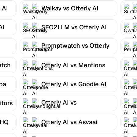
 AI
Waikay vs Otterly AI
AI
SEO2LLM vs Otterly AI
Promptwatch vs Otterly
AI
atch
Otterly AI vs Mentions
toa
Otterly AI vs Goodie AI
Otterly AI vs
itors
Brandlight.ai
 HQ
Otterly AI vs Asvaai