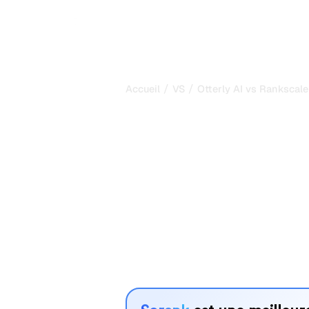
/
/
Accueil
VS
Otterly AI vs Rankscale
Otterly AI vs 
comparaison 
2026
Otterly AI et Rankscale sont deux out
visibilité dans les systèmes d’IA, ma
vos besoins ?
Nous comparons leurs fonctionnalités,
avantages pour vous aider à choisir l
adapté à votre stratégie.