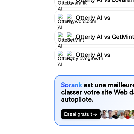
Otterly AI vs
Keyword.com
Otterly AI vs GetMin
Otterly AI vs
Babylovegrowth
Sorank
est une meilleure
classer votre site Web d
autopilote.
Essai gratuit