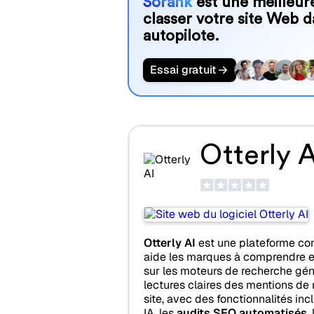
Sorank
est une meilleure
classer votre site Web d
autopilote.
Essai gratuit
Otterly A
Otterly AI
est une plateforme c
aide les marques à comprendre e
sur les moteurs de recherche génér
lectures claires des mentions de
site, avec des fonctionnalités incl
IA, les
audits SEO automatisés
,