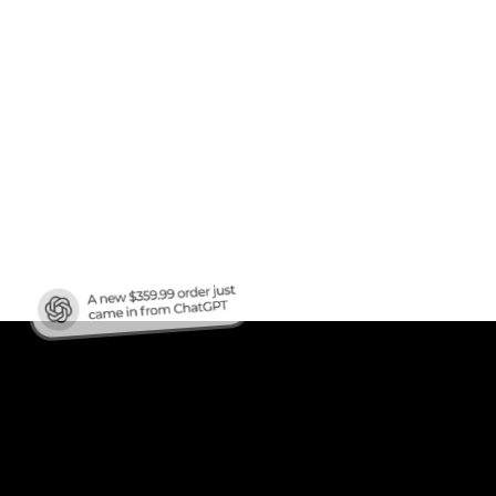
afic
?