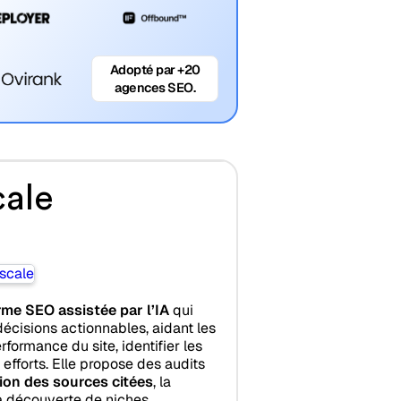
Adopté par +20
agences SEO.
ale
rme SEO assistée par l’IA
qui
écisions actionnables, aidant les
formance du site, identifier les
 efforts. Elle propose des audits
ion des sources citées
, la
la découverte de niches