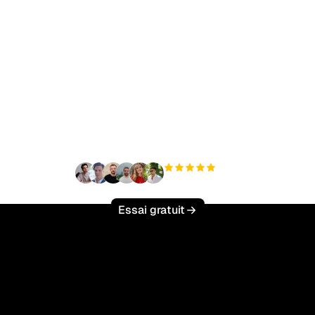
t à augmenter votre tr
organique sans effort 
+3 000
utilisateurs
Essai gratuit