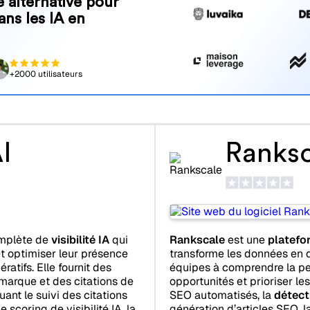
 alternative pour
ans les IA en
+2000 utilisateurs
I
Ranksc
omplète de
visibilité IA
qui
Rankscale
est une
platefo
t optimiser leur présence
transforme les données en d
atifs. Elle fournit des
équipes à comprendre la per
 marque et des citations de
opportunités et prioriser les
uant le suivi des citations
SEO automatisés, la
détect
 le scoring de visibilité IA, la
génération d’articles SEO, 