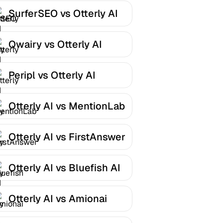
SurferSEO vs Otterly AI
Qwairy vs Otterly AI
Peripl vs Otterly AI
Otterly AI vs MentionLab
Otterly AI vs FirstAnswer
Otterly AI vs Bluefish AI
Otterly AI vs Amionai