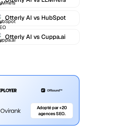
Otterly AI vs HubSpot
AEO
Otterly AI vs Cuppa.ai
Adopté par +20
agences SEO.