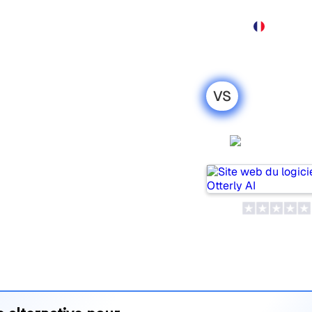
Produit
Tarification
Démo
Plus
VS
Rankscale : ma
honnête pour
Otterly 
ils populaires pour suivre la
is lequel répond le mieux à
 leurs tarifs et leurs
’outil d’IA SEO le plus