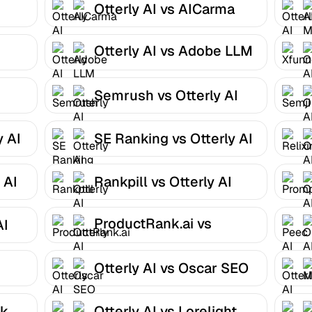
Otterly AI vs AICarma
Otterly AI vs Adobe LLM
Optimizer
Semrush vs Otterly AI
y AI
SE Ranking vs Otterly AI
 AI
Rankpill vs Otterly AI
ProductRank.ai vs
AI
Otterly AI
I
Otterly AI vs Oscar SEO
nk
Otterly AI vs Lorelight