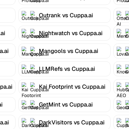
Outrank vs Cuppa.ai
ai
Nightwatch vs Cuppa.ai
.ai
Mangools vs Cuppa.ai
i
LLMRefs vs Cuppa.ai
pa.ai
Kai Footprint vs Cuppa.ai
i
GetMint vs Cuppa.ai
a.ai
DarkVisitors vs Cuppa.ai