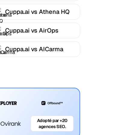
Cuppa.ai vs Athena HQ
Cuppa.ai vs AirOps
Cuppa.ai vs AICarma
Adopté par +20
agences SEO.