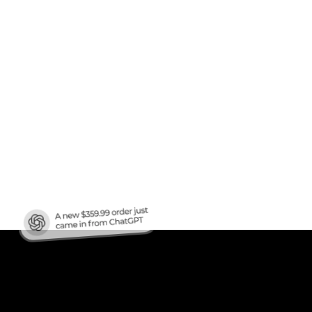
afic
?