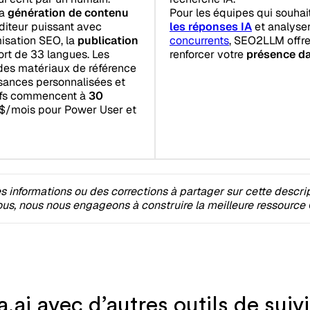
Pour les équipes qui souhai
la
génération de contenu
les réponses IA
et analyse
éditeur puissant avec
concurrents
, SEO2LLM offre
isation SEO, la
publication
renforcer votre
présence da
ort de 33 langues. Les
 des matériaux de référence
sances personnalisées et
rifs commencent à
30
0 $/mois pour Power User et
 informations ou des corrections à partager sur cette descri
s, nous nous engageons à construire la meilleure ressource 
i avec d’autres outils de suiv