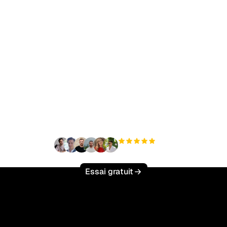
t à augmenter votre tr
organique sans effort 
+3 000
utilisateurs
Essai gratuit