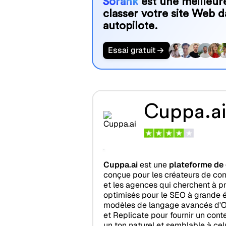
Sorank
est une meilleure
classer votre site Web d
autopilote.
Essai gratuit
Cuppa.ai
Cuppa.ai
est une
plateforme de 
conçue pour les créateurs de cont
et les agences qui cherchent à pr
optimisés pour le SEO à grande éc
modèles de langage avancés d'Op
et Replicate pour fournir un cont
un ton naturel et semblable à cel