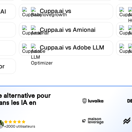
Cuppa.ai vs
 AI
Babylovegrowth
Cuppa.ai vs Amionai
Cuppa.ai vs Adobe LLM
Optimizer
or
 alternative pour
ans les IA en
+2000 utilisateurs