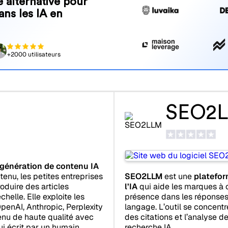
 alternative pour
ans les IA en
+2000 utilisateurs
SEO2
génération de contenu IA
SEO2LLM
est une
platefor
enu, les petites entreprises
l’IA
qui aide les marques à 
oduire des articles
présence dans les réponses
helle. Elle exploite les
langage. L’outil se concentre
enAI, Anthropic, Perplexity
des citations et l’analyse de
enu de haute qualité avec
recherche IA.
ui écrit par un humain.