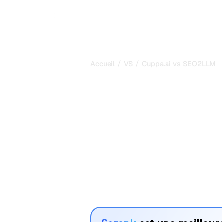
/
/
Accueil
VS
Cuppa.ai vs SEO2LLM
Cuppa.ai vs 
comparaison 
2026
Cuppa.ai et SEO2LLM sont deux outil
visibilité dans les systèmes d’IA, ma
vos besoins ?
Nous comparons leurs fonctionnalités,
avantages pour vous aider à choisir l
adapté à votre stratégie.