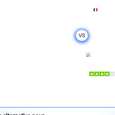
Produit
Tarification
Démo
Plus
VS
SEO2LLM : ma
honnête pour
Cuppa.a
s populaires pour suivre la
is lequel répond le mieux à
 leurs tarifs et leurs
’outil d’IA SEO le plus