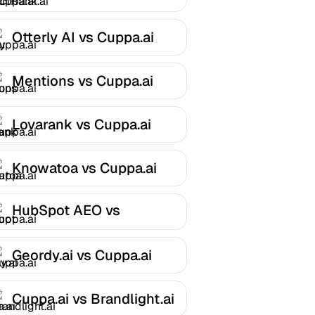
Cuppa.ai
Otterly AI vs Cuppa.ai
Mentions vs Cuppa.ai
Lovarank vs Cuppa.ai
Knowatoa vs Cuppa.ai
HubSpot AEO vs
Cuppa.ai
Geordy.ai vs Cuppa.ai
Cuppa.ai vs Brandlight.ai