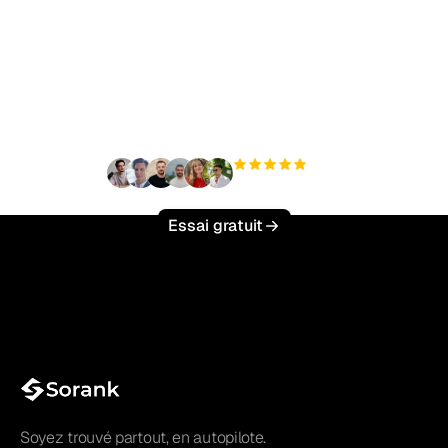
Prêt à augmenter votre
trafic organique sans
effort ?
+3 000
utilisateurs
Essai gratuit
Soyez trouvé partout, en autopilote.