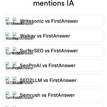
mentions IA
Writesonic vs FirstAnswer
Waikay vs FirstAnswer
SurferSEO vs FirstAnswer
SeoProAI vs FirstAnswer
SEO2LLM vs FirstAnswer
Semrush vs FirstAnswer