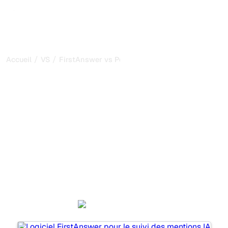
/
/
Accueil
VS
FirstAnswer vs Peec AI
FirstAnswer vs Peec AI :
ma comparaison honnête
pour 2026
FirstAnswer et Peec AI sont deux outils populaires pour
suivre la visibilité dans les systèmes d’IA, mais lequel
répond le mieux à vos besoins ?
Nous comparons leurs fonctionnalités, leurs tarifs et leurs
avantages pour vous aider à choisir l’outil d’IA SEO le
plus adapté à votre stratégie.
FirstAnswer