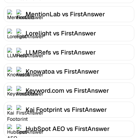
MentionLab vs FirstAnswer
Lorelight vs FirstAnswer
LLMRefs vs FirstAnswer
Knowatoa vs FirstAnswer
Keyword.com vs FirstAnswer
Kai Footprint vs FirstAnswer
HubSpot AEO vs FirstAnswer