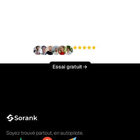
Prêt à augmenter votre
trafic organique sans
effort ?
+3 000
utilisateurs
Essai gratuit
Soyez trouvé partout, en autopilote.