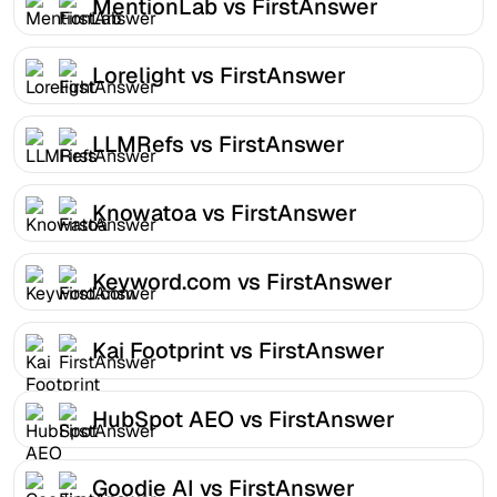
MentionLab vs FirstAnswer
Lorelight vs FirstAnswer
LLMRefs vs FirstAnswer
Knowatoa vs FirstAnswer
Keyword.com vs FirstAnswer
Kai Footprint vs FirstAnswer
HubSpot AEO vs FirstAnswer
Goodie AI vs FirstAnswer