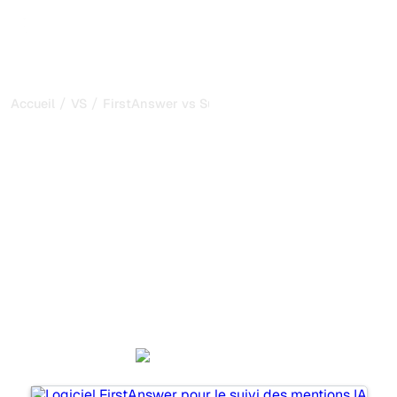
/
/
Accueil
VS
FirstAnswer vs SurferSEO
FirstAnswer vs SurferSEO :
ma comparaison honnête
pour 2026
FirstAnswer et SurferSEO sont deux outils populaires
pour suivre la visibilité dans les systèmes d’IA, mais
lequel répond le mieux à vos besoins ?
Nous comparons leurs fonctionnalités, leurs tarifs et leurs
avantages pour vous aider à choisir l’outil d’IA SEO le
plus adapté à votre stratégie.
FirstAnswer