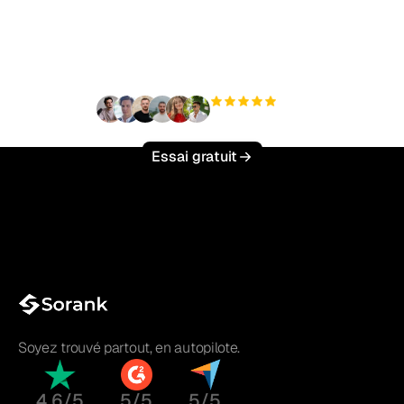
trafic organique sans
effort ?
+3 000
utilisateurs
Essai gratuit
Soyez trouvé partout, en autopilote.
4.6/5
5/5
5/5