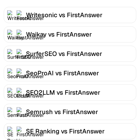
Writesonic vs FirstAnswer
Waikay vs FirstAnswer
SurferSEO vs FirstAnswer
SeoProAI vs FirstAnswer
SEO2LLM vs FirstAnswer
Semrush vs FirstAnswer
SE Ranking vs FirstAnswer