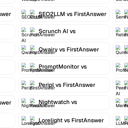
swer
SEO2LLM vs FirstAnswer
Scrunch AI vs
FirstAnswer
Qwairy vs FirstAnswer
PromptMonitor vs
FirstAnswer
Peripl vs FirstAnswer
Nightwatch vs
nswer
FirstAnswer
Lorelight vs FirstAnswer