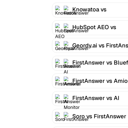
Knowatoa vs
FirstAnswer
HubSpot AEO vs
FirstAnswer
Geordy.ai vs FirstAn
FirstAnswer vs Bluef
AI
FirstAnswer vs Amio
FirstAnswer vs AI
Monitor
Soro vs FirstAnswer