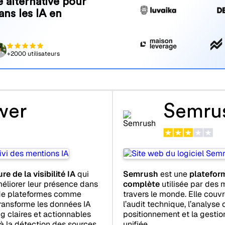
 alternative pour
ans les IA en
+2000 utilisateurs
wer
Semru
e de la visibilité IA
qui
Semrush
est une
platefor
éliorer leur présence dans
complète
utilisée par des m
e plateformes comme
travers le monde. Elle couvr
 transforme les données IA
l’audit technique, l’analyse 
 claires et actionnables
positionnement et la gestio
 à la détection des sources
unifiée.