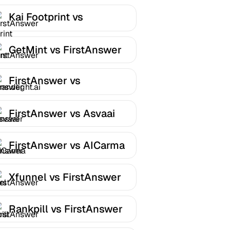
Kai Footprint vs
FirstAnswer
GetMint vs FirstAnswer
FirstAnswer vs
Brandlight.ai
FirstAnswer vs Asvaai
FirstAnswer vs AICarma
Xfunnel vs FirstAnswer
Rankpill vs FirstAnswer