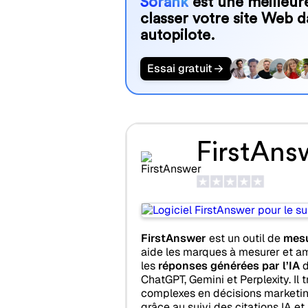
Sorank
est une meilleure
classer votre site Web d
autopilote.
Essai gratuit
FirstAns
FirstAnswer
est un outil de
mesur
aide les marques à mesurer et am
les
réponses générées par l’IA
d
ChatGPT, Gemini et Perplexity. Il
complexes en décisions marketing
grâce au suivi des citations IA et