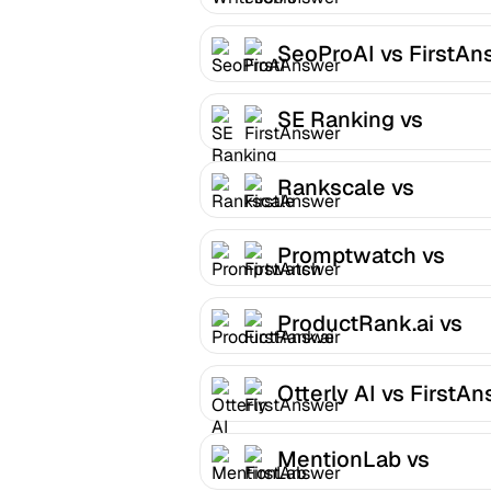
FirstAnswer
SeoProAI vs FirstAn
SE Ranking vs
FirstAnswer
Rankscale vs
FirstAnswer
Promptwatch vs
FirstAnswer
ProductRank.ai vs
FirstAnswer
Otterly AI vs FirstA
MentionLab vs
FirstAnswer