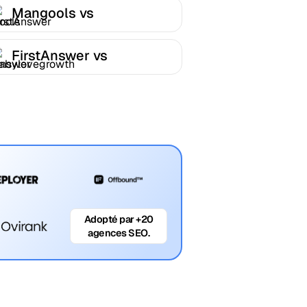
Mangools vs
FirstAnswer
FirstAnswer vs
Babylovegrowth
Adopté par +20
agences SEO.