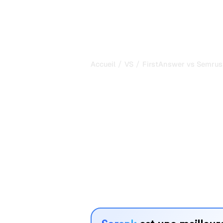
/
/
Accueil
VS
FirstAnswer vs Semru
FirstAnswer v
ma comparais
pour 2026
FirstAnswer et Semrush sont deux out
visibilité dans les systèmes d’IA, ma
vos besoins ?
Nous comparons leurs fonctionnalités,
avantages pour vous aider à choisir l
adapté à votre stratégie.