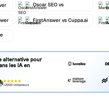
Oscar SEO vs
wer
FirstAnswer
swer
FirstAnswer vs Cuppa.ai
be
 alternative pour
ans les IA en
+2000 utilisateurs