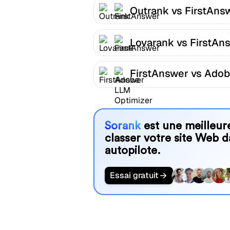
Outrank vs FirstAns
Lovarank vs FirstAn
FirstAnswer vs Ado
LLM Optimizer
Sorank
est une meilleure
classer votre site Web d
autopilote.
Essai gratuit