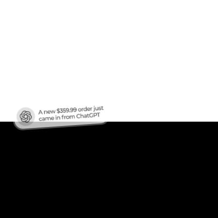
afic
?