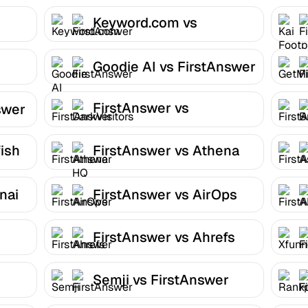
Keyword.com vs
FirstAnswer
Goodie AI vs FirstAnswer
FirstAnswer vs
swer
DarkVisitors
ish
FirstAnswer vs Athena
HQ
nai
FirstAnswer vs AirOps
FirstAnswer vs Ahrefs
Semji vs FirstAnswer