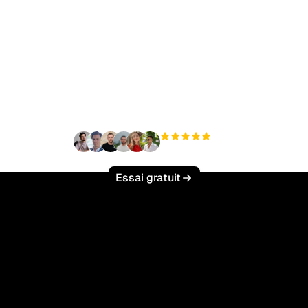
t à augmenter votre tr
organique sans effort 
+3 000
utilisateurs
Essai gratuit