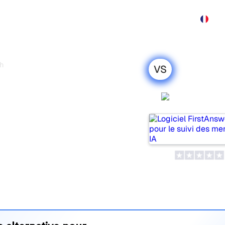
Produit
Tarif
Affiliation
Démo
Contact
sh
VS
s Semrush :
on honnête
FirstAns
ils populaires pour suivre la
is lequel répond le mieux à
 leurs tarifs et leurs
’outil d’IA SEO le plus