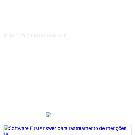
/
/
Início
VS
FirstAnswer vs Peec AI
FirstAnswer vs Peec AI:
minha comparação
honesta para 2026
FirstAnswer and Peec AI are two popular tools for
tracking visibility in AI systems, but which one is best for
your needs?
We compare their features, pricing, and benefits to help
you choose the AI SEO tool that fits your strategy.
FirstAnswer