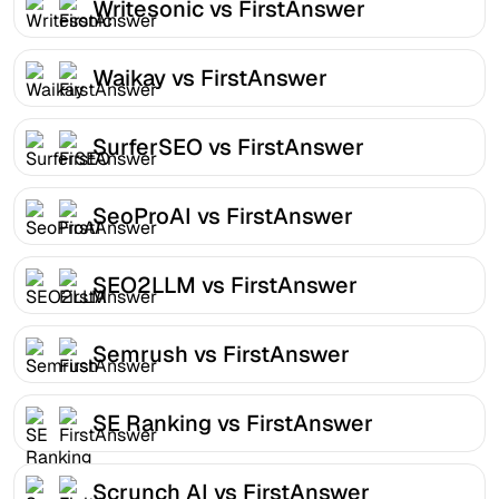
Writesonic vs FirstAnswer
Waikay vs FirstAnswer
SurferSEO vs FirstAnswer
SeoProAI vs FirstAnswer
SEO2LLM vs FirstAnswer
Semrush vs FirstAnswer
SE Ranking vs FirstAnswer
Scrunch AI vs FirstAnswer