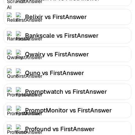
Relixir vs FirstAnswer
Rankscale vs FirstAnswer
Qwairy vs FirstAnswer
Quno vs FirstAnswer
Promptwatch vs FirstAnswer
PromptMonitor vs FirstAnswer
Profound vs FirstAnswer