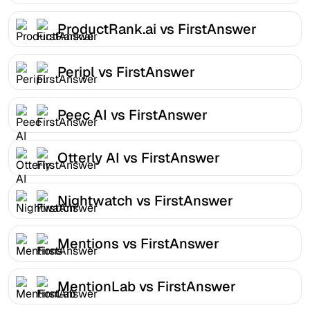
ProductRank.ai vs FirstAnswer
Peripl vs FirstAnswer
Peec AI vs FirstAnswer
Otterly AI vs FirstAnswer
Nightwatch vs FirstAnswer
Mentions vs FirstAnswer
MentionLab vs FirstAnswer