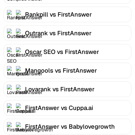
Rankpill vs FirstAnswer
Outrank vs FirstAnswer
Oscar SEO vs FirstAnswer
Mangools vs FirstAnswer
Lovarank vs FirstAnswer
FirstAnswer vs Cuppa.ai
FirstAnswer vs Babylovegrowth