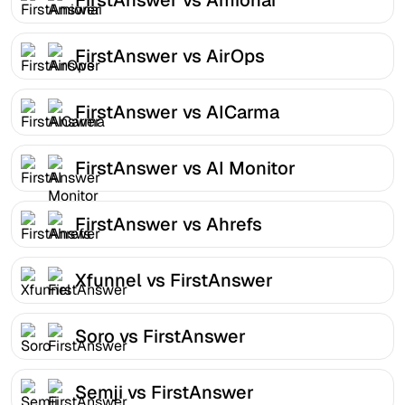
FirstAnswer vs AirOps
FirstAnswer vs AICarma
FirstAnswer vs AI Monitor
FirstAnswer vs Ahrefs
Xfunnel vs FirstAnswer
Soro vs FirstAnswer
Semji vs FirstAnswer