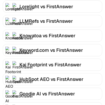
Lorelight vs FirstAnswer
LLMRefs vs FirstAnswer
Knowatoa vs FirstAnswer
Keyword.com vs FirstAnswer
Kai Footprint vs FirstAnswer
HubSpot AEO vs FirstAnswer
Goodie AI vs FirstAnswer