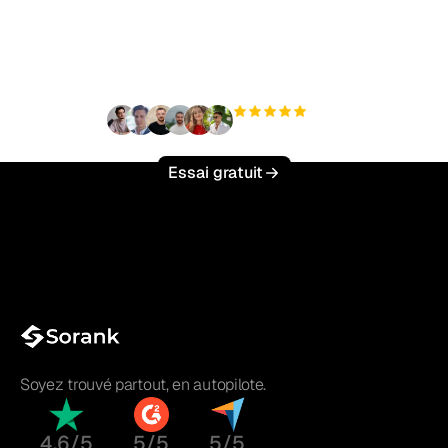
trafic organique sans
effort ?
+3 000
utilisateurs
Essai gratuit
Soyez trouvé partout, en autopilote.
4.6/5
5/5
5/5