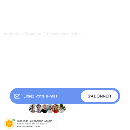
/
/
Accueil
Glossaire
Meta description
Balises Meta Description :
Augmentez Votre CTR de
30%
Apprenez à rédiger des meta descriptions qui
augmentent les taux de clics. Longueur, mots-clés,
bonnes pratiques et exemples.
+9 000 abonnés