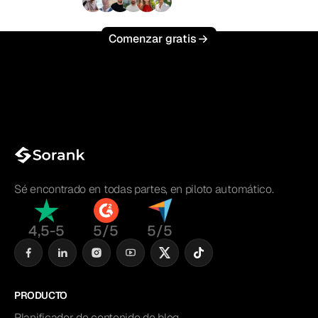
+3'000
usuarios
Comenzar gratis
Sé encontrado en todas partes, en piloto automático.
4,5-5
5/5
5/5
PRODUCTO
Planificador de contenido de blog