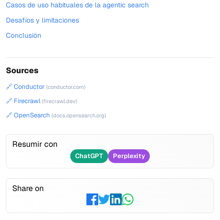
Casos de uso habituales de la agentic search
Desafíos y limitaciones
Conclusión
Sources
🔗 Conductor
(conductor.com)
🔗 Firecrawl
(firecrawl.dev)
🔗 OpenSearch
(docs.opensearch.org)
Resumir con
ChatGPT
Perplexity
Share on