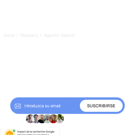
/
/
Inicio
Glossary
Agentic Search
Agentic Search: cómo los
agentes de IA encuentran
y citan contenido en 2026
La agentic search permite a los agentes de IA planificar,
ejecutar y refinar múltiples consultas para resolver
objetivos complejos. Descubre cómo funciona y cómo
lograr que te citen.
+ 9'000 suscriptores