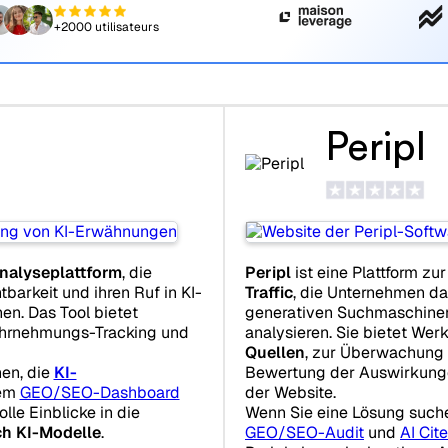
+2000 utilisateurs
Peripl
nalyseplattform
, die
Peripl
ist eine Plattform zu
tbarkeit und ihren Ruf in KI-
Traffic
, die Unternehmen da
en. Das Tool bietet
generativen Suchmaschinen
hrnehmungs-Tracking und
analysieren. Sie bietet We
Quellen
, zur Überwachung 
en, die
KI-
Bewertung der Auswirkungen
nem
GEO/SEO-Dashboard
der Website.
lle Einblicke in die
Wenn Sie eine Lösung such
h KI-Modelle
.
GEO/SEO-Audit
und
AI Cit