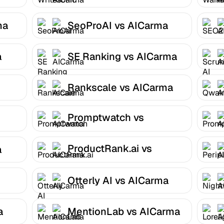
ma
SeoProAI vs AICarma
a
SE Ranking vs AICarma
Rankscale vs AICarma
Promptwatch vs
AICarma
ProductRank.ai vs
a
AICarma
Otterly AI vs AICarma
a
MentionLab vs AICarma