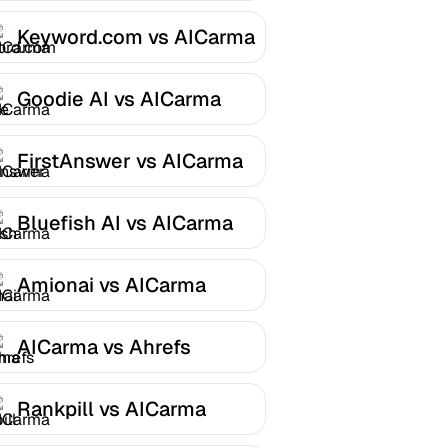
Keyword.com vs AICarma
Goodie AI vs AICarma
FirstAnswer vs AICarma
Bluefish AI vs AICarma
Amionai vs AICarma
AICarma vs Ahrefs
Rankpill vs AICarma