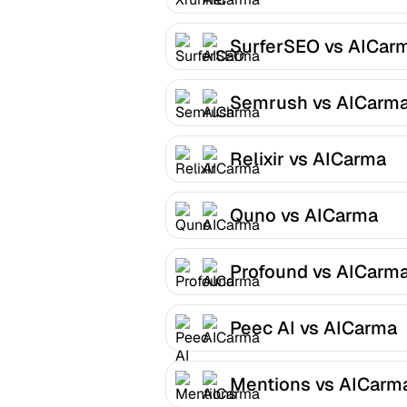
SurferSEO vs AICar
Semrush vs AICarm
Relixir vs AICarma
Quno vs AICarma
Profound vs AICarm
Peec AI vs AICarma
Mentions vs AICarm