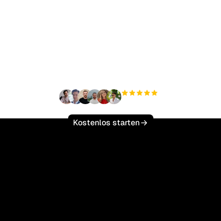
ereit, Ihren organisch
ffic mühelos zu skalie
+3'000
Nutzer
Kostenlos starten