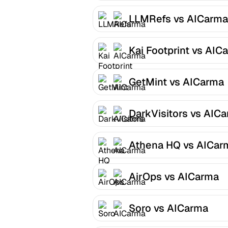
LLMRefs vs AICarma
Kai Footprint vs AIC
GetMint vs AICarma
DarkVisitors vs AIC
Athena HQ vs AICar
AirOps vs AICarma
Soro vs AICarma