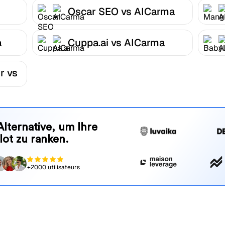
Oscar SEO vs AICarma
a
Cuppa.ai vs AICarma
r vs
Alternative, um Ihre
lot zu ranken.
+2000 utilisateurs