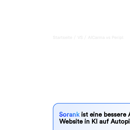
/
/
Startseite
VS
AICarma vs Peripl
AICarma vs Pe
ehrlicher Verg
AICarma und Peripl sind zwei beliebt
in KI-Systemen zu verfolgen, aber w
Bedürfnissen?
Wir vergleichen Funktionen, Preise u
SEO-Tool wählen können, das am best
Sorank
ist eine bessere 
Website in KI auf Autopi