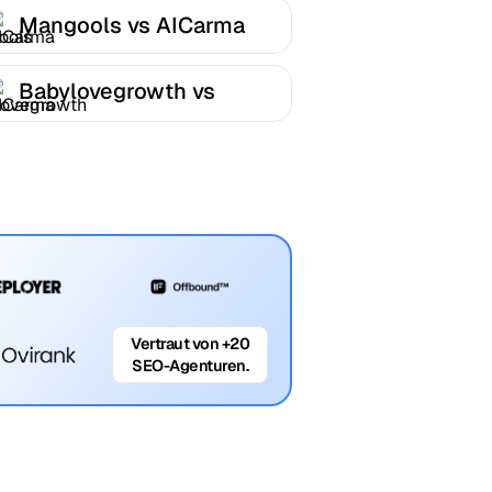
Mangools vs AICarma
Babylovegrowth vs
AICarma
Vertraut von +20
SEO-Agenturen.