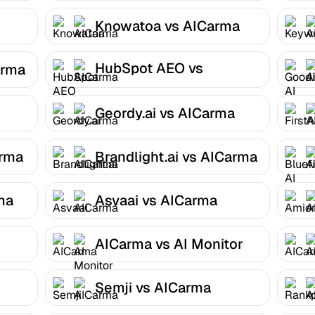
Knowatoa vs AICarma
HubSpot AEO vs
arma
AICarma
Geordy.ai vs AICarma
arma
Brandlight.ai vs AICarma
ma
Asvaai vs AICarma
AICarma vs AI Monitor
Semji vs AICarma