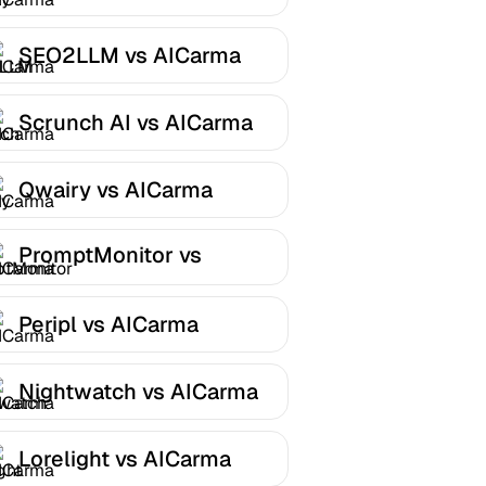
SEO2LLM vs AICarma
Scrunch AI vs AICarma
Qwairy vs AICarma
PromptMonitor vs
AICarma
Peripl vs AICarma
Nightwatch vs AICarma
Lorelight vs AICarma