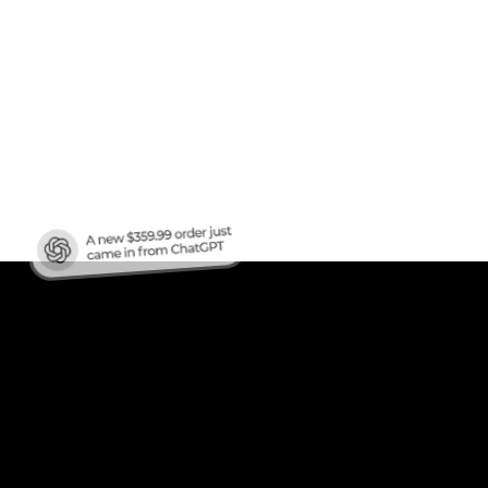
en
ren?