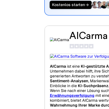
Kostenlos starten
AICarma
AICarma
ist eine
KI-gestützte A
Unternehmen dabei hilft, ihre Sich
generierten Antworten zu versteh
Sentiment-Analysen
, Markenwa
Einblicke in die
KI-Suchpräsenz
.
Wenn Sie nach einer Lösung such
Erwähnungsverfolgung
mit ei
kombiniert, bietet AICarma wertvo
Wahrnehmung Ihrer Marke durc