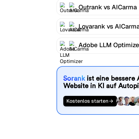
Outrank vs AICarma
Lovarank vs AICarm
Adobe LLM Optimize
AICarma
Sorank
ist eine bessere 
Website in KI auf Autopi
Kostenlos starten