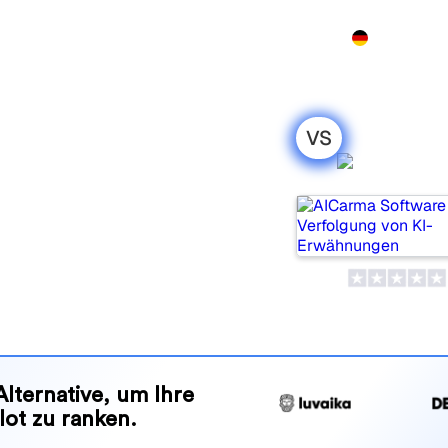
Produkt
Preise
Demo
Mehr
VS
ripl: mein
AICarm
leich für 2026
e Tools, um die Sichtbarkeit
elches passt besser zu Ihren
nd Vorteile, damit Sie das KI-
en zu Ihrer Strategie passt.
Alternative, um Ihre
lot zu ranken.