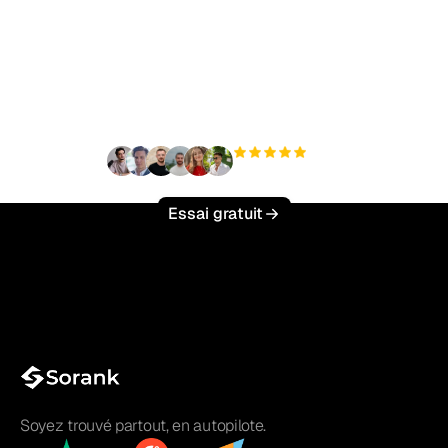
Prêt à augmenter votre
trafic organique sans
effort ?
+3 000
utilisateurs
Essai gratuit
Soyez trouvé partout, en autopilote.