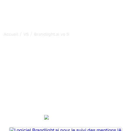
/
/
Accueil
VS
Brandlight.ai vs SE Ranking
Brandlight.ai vs SE
Ranking : ma comparaison
honnête pour 2026
Brandlight.ai et SE Ranking sont deux outils populaires
pour suivre la visibilité dans les systèmes d’IA, mais
lequel répond le mieux à vos besoins ?
Nous comparons leurs fonctionnalités, leurs tarifs et leurs
avantages pour vous aider à choisir l’outil d’IA SEO le
plus adapté à votre stratégie.
Brandlight.ai