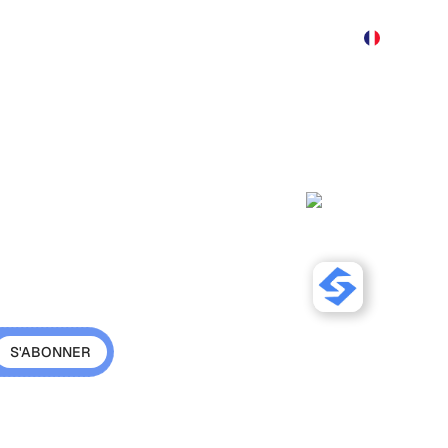
Produit
Tarification
Démo
Plus
 GEO,
plète pour
re autorité
sez votre présence sur les
Sorank cre
hentique et construisez