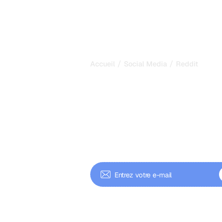
/
/
Accueil
Social Media
Reddit
Reddit SEO et
stratégie com
construire vot
Guide complé du Reddit SEO. Optimi
subreddits, générez engagement aut
votre autorité pour Google et l'IA.