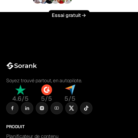
+3 000
utilisateurs
Essai gratuit
Soyez trouvé partout, en autopilote.
4.6/5
5/5
5/5
PRODUIT
Planificateur de contenu