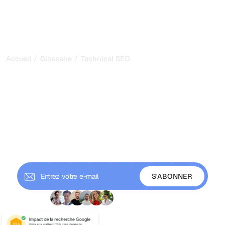
/
/
Accueil
Glossaire
Technical SEO
SEO technique : Le seul
guide dont vous aurez
besoin
Maîtrisez le SEO technique : crawlabilité, indexabilité,
Core Web Vitals, sitemaps XML, robots.txt et vitesse du
site. Guide complet du SEO technique pour les
classements Google.
+9 000 abonnés