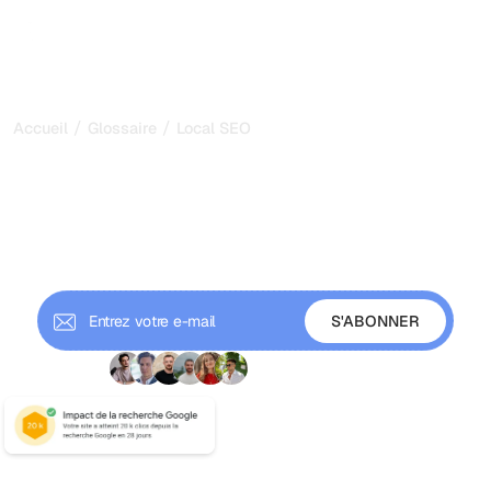
/
/
Accueil
Glossaire
Local SEO
Local SEO : Se classer #1
sur Google Maps en 2026
Local SEO : dominez Google Maps et les résultats de
recherche locaux. Optimisez Google Business Profile,
citations, avis et mots-clés locaux.
+9 000 abonnés