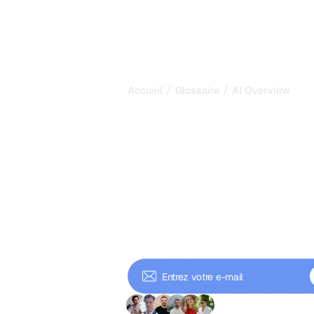
/
/
Accueil
Glossaire
AI Overview
AI Overview :
résumés IA de
remodèlent la v
recherche en 
L'AI Overview est le résumé généré 
des résultats de recherche. Découv
son impact sur le trafic et comment f
+9 000 abonnés