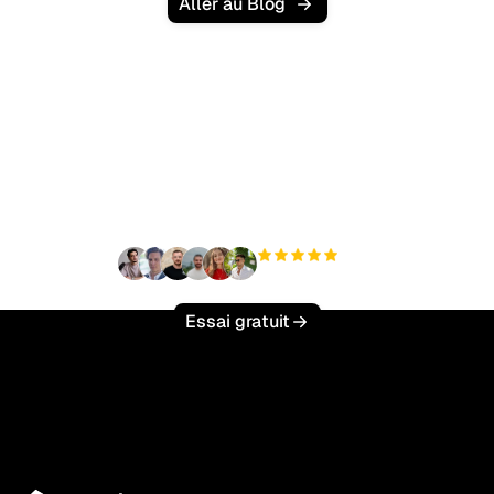
Aller au Blog
Prêt à augmenter votre
trafic organique sans
effort ?
+3 000
utilisateurs
Essai gratuit