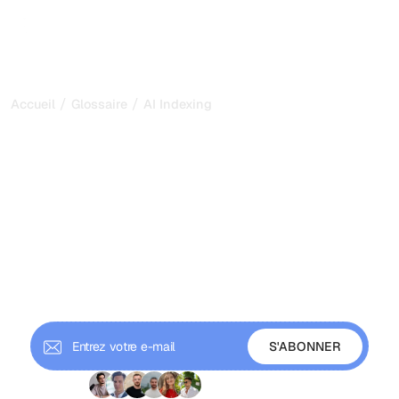
/
/
Accueil
Glossaire
AI Indexing
AI Indexing : comment les
moteurs de recherche IA
stockent et récupèrent
votre contenu en 2026
L'indexation IA, c'est la manière dont les moteurs de
recherche IA vectorisent et stockent le contenu pour le
récupérer dans les réponses. Découvrez comment cela
fonctionne et comment être indexé.
+9 000 abonnés