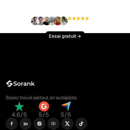
effort ?
+3 000
utilisateurs
Essai gratuit
Soyez trouvé partout, en autopilote.
4.6/5
5/5
5/5