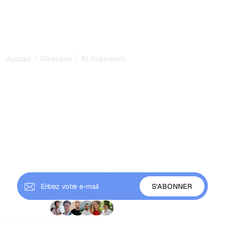
/
/
Accueil
Glossaire
AI Alignment
Alignement de l'IA : garder
les systèmes IA cohérents
avec les valeurs humaines
L'alignement de l'IA garantit que les systèmes IA
poursuivent des objectifs et des valeurs humaines.
Découvrez le problème d'alignement, des techniques
comme le RLHF, et pourquoi il compte pour une IA digne
de confiance.
+9 000 abonnés