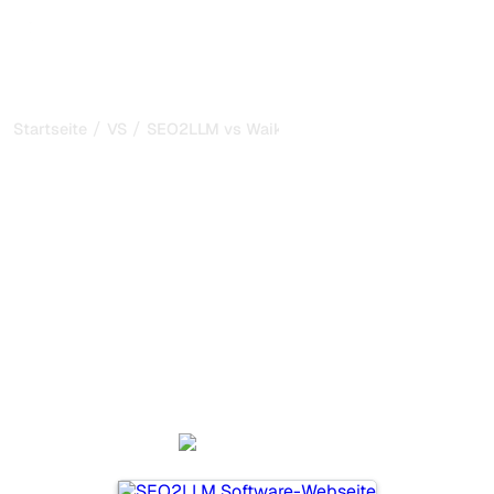
/
/
Startseite
VS
SEO2LLM vs Waikay
SEO2LLM vs Waikay: mein
ehrlicher Vergleich für
2026
SEO2LLM und Waikay sind zwei beliebte Tools, um die
Sichtbarkeit in KI-Systemen zu verfolgen, aber welches
passt besser zu Ihren Bedürfnissen?
Wir vergleichen Funktionen, Preise und Vorteile, damit Sie
das KI-SEO-Tool wählen können, das am besten zu Ihrer
Strategie passt.
SEO2LLM