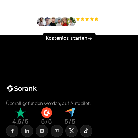
skalieren?
+3.000
Nutzer
Kostenlos starten
Überall gefunden werden, auf Autopilot.
4,6/5
5/5
5/5