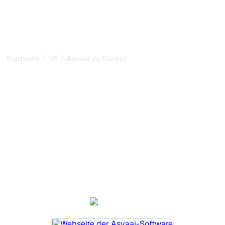
/
/
Startseite
VS
Asvaai vs Rankpill
Asvaai vs Rankpill: mein
ehrlicher Vergleich für
2026
Asvaai und Rankpill sind zwei beliebte Tools, um die
Sichtbarkeit in KI-Systemen zu verfolgen, aber welches
passt besser zu Ihren Bedürfnissen?
Wir vergleichen Funktionen, Preise und Vorteile, damit Sie
das KI-SEO-Tool wählen können, das am besten zu Ihrer
Strategie passt.
Asvaai