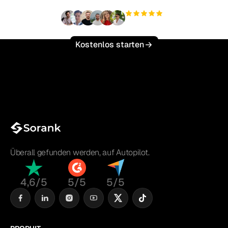
+3'000
Nutzer
Kostenlos starten
Überall gefunden werden, auf Autopilot.
4,6/5
5/5
5/5