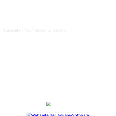
/
/
Startseite
VS
Asvaai vs DarkVisitors
Asvaai vs DarkVisitors:
mein ehrlicher Vergleich
für 2026
Asvaai und DarkVisitors sind zwei beliebte Tools, um die
Sichtbarkeit in KI-Systemen zu verfolgen, aber welches
passt besser zu Ihren Bedürfnissen?
Wir vergleichen Funktionen, Preise und Vorteile, damit Sie
das KI-SEO-Tool wählen können, das am besten zu Ihrer
Strategie passt.
Asvaai