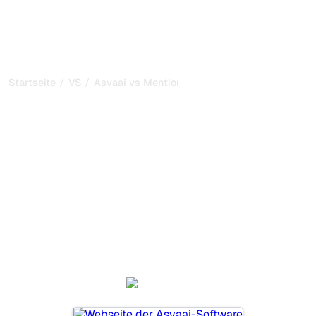
/
/
Startseite
VS
Asvaai vs MentionLab
Asvaai vs MentionLab:
mein ehrlicher Vergleich
für 2026
Asvaai und MentionLab sind zwei beliebte Tools, um die
Sichtbarkeit in KI-Systemen zu verfolgen, aber welches
passt besser zu Ihren Bedürfnissen?
Wir vergleichen Funktionen, Preise und Vorteile, damit Sie
das KI-SEO-Tool wählen können, das am besten zu Ihrer
Strategie passt.
Asvaai