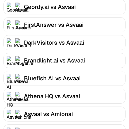
Geordy.ai vs Asvaai
FirstAnswer vs Asvaai
DarkVisitors vs Asvaai
Brandlight.ai vs Asvaai
Bluefish AI vs Asvaai
Athena HQ vs Asvaai
Asvaai vs Amionai