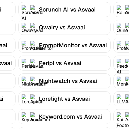
i
Scrunch AI vs Asvaai
Qwairy vs Asvaai
aai
PromptMonitor vs Asvaai
svaai
Peripl vs Asvaai
Nightwatch vs Asvaai
ai
Lorelight vs Asvaai
Keyword.com vs Asvaai