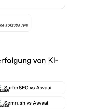
ine aufzubauen!
erfolgung von KI-
SurferSEO vs Asvaai
Semrush vs Asvaai