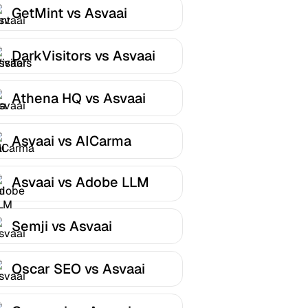
GetMint vs Asvaai
DarkVisitors vs Asvaai
Athena HQ vs Asvaai
Asvaai vs AICarma
Asvaai vs Adobe LLM
Optimizer
Semji vs Asvaai
Oscar SEO vs Asvaai