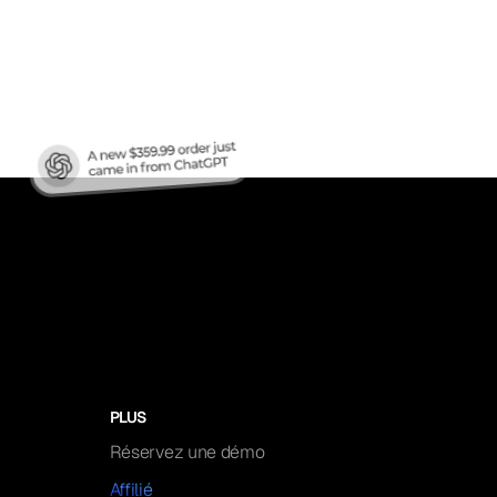
ren?
PLUS
Réservez une démo
Affilié