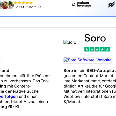
+2000 utilisateurs
Soro
- und
Soro
ist ein
SEO-Autopilot
ernehmen hilft, ihre Präsenz
gesamten Content-Marketing
n zu verbessern. Das Tool
Ihre Markenstimme, entdeck
ing
mit Content-
täglich Artikel, die für Goo
ie generative Suche.
Mit nativen Integrationen f
erfolgen
und einen
Webflow unterstützt Soro 
ten, bietet Asvaai einen
$/Monat.
ung für KI-