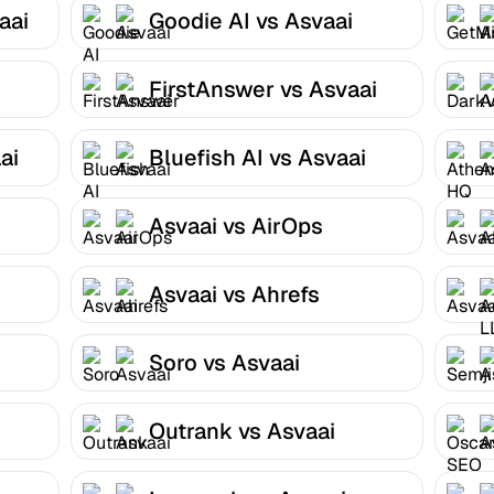
aai
Goodie AI vs Asvaai
FirstAnswer vs Asvaai
ai
Bluefish AI vs Asvaai
Asvaai vs AirOps
Asvaai vs Ahrefs
Soro vs Asvaai
Outrank vs Asvaai