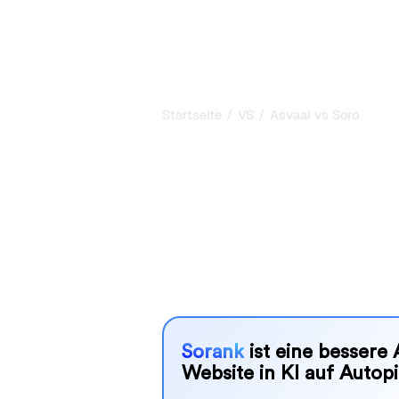
P
/
/
Startseite
VS
Asvaai vs Soro
Asvaai vs Soro
ehrlicher Verg
Asvaai und Soro sind zwei beliebte T
KI-Systemen zu verfolgen, aber wel
Bedürfnissen?
Wir vergleichen Funktionen, Preise u
SEO-Tool wählen können, das am best
Sorank
ist eine bessere 
Website in KI auf Autopi