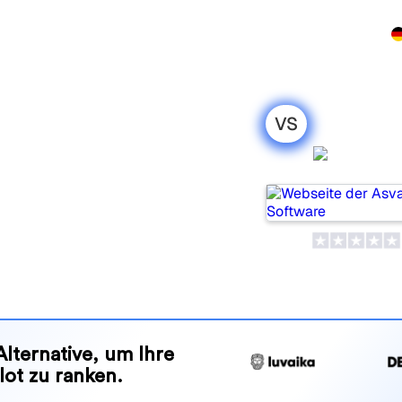
rodukt
Preise
Partnerprogramm
Demo
Kontakt
VS
: mein
Asvaai
leich für 2026
ools, um die Sichtbarkeit in
ches passt besser zu Ihren
nd Vorteile, damit Sie das KI-
en zu Ihrer Strategie passt.
Alternative, um Ihre
lot zu ranken.