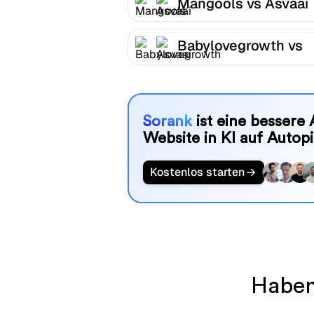
Mangools vs Asvaai
Babylovegrowth vs
Asvaai
Sorank
ist eine bessere 
Website in KI auf Autopi
Kostenlos starten
Haben