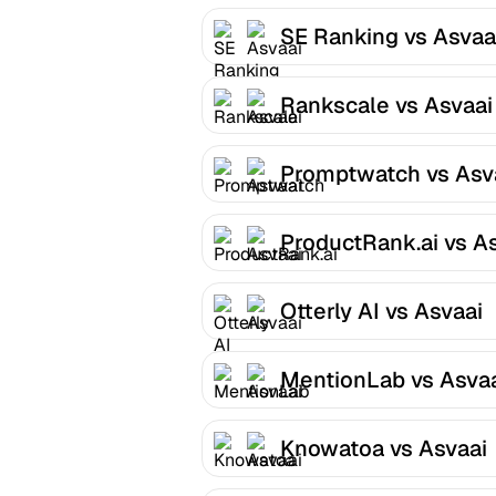
SE Ranking vs Asvaa
Rankscale vs Asvaai
Promptwatch vs Asv
ProductRank.ai vs A
Otterly AI vs Asvaai
MentionLab vs Asva
Knowatoa vs Asvaai