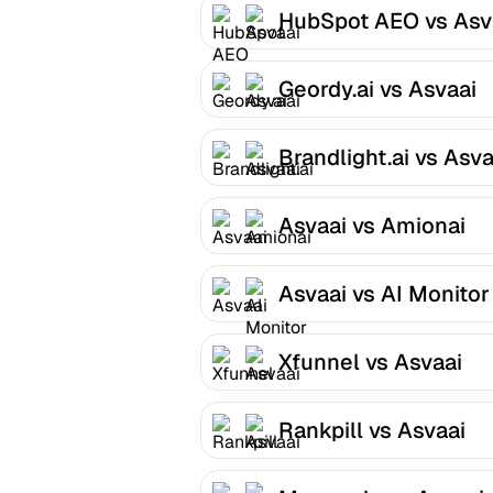
HubSpot AEO vs Asv
Geordy.ai vs Asvaai
Brandlight.ai vs Asva
Asvaai vs Amionai
Asvaai vs AI Monitor
Xfunnel vs Asvaai
Rankpill vs Asvaai