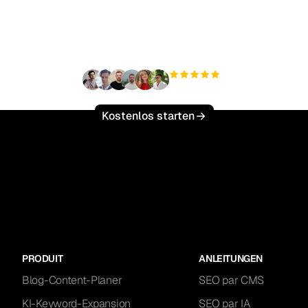
ffic mühelos zu skalie
+3.000
Nutzer
Kostenlos starten
PRODUIT
ANLEITUNGEN
Blog-Content-Planer
SEO par CMS
KI-Keyword-Expansion
SEO par IA