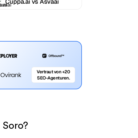
Cuppa.ai vs Asvaai
Vertraut von +20
SEO-Agenturen.
 Soro?