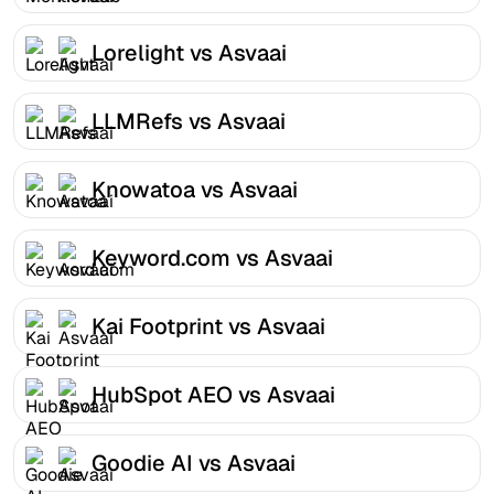
Lorelight vs Asvaai
LLMRefs vs Asvaai
Knowatoa vs Asvaai
Keyword.com vs Asvaai
Kai Footprint vs Asvaai
HubSpot AEO vs Asvaai
Goodie AI vs Asvaai