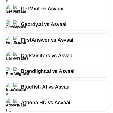
GetMint vs Asvaai
Geordy.ai vs Asvaai
FirstAnswer vs Asvaai
DarkVisitors vs Asvaai
Brandlight.ai vs Asvaai
Bluefish AI vs Asvaai
Athena HQ vs Asvaai