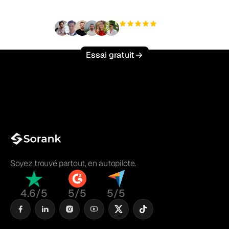
+3 000
utilisateurs
Essai gratuit
Soyez trouvé partout, en autopilote.
4.6/5
5/5
5/5