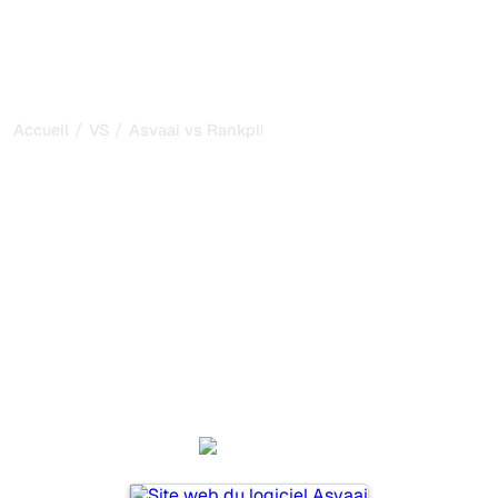
/
/
Accueil
VS
Asvaai vs Rankpill
Asvaai vs Rankpill : ma
comparaison honnête
pour 2026
Asvaai et Rankpill sont deux outils populaires pour suivre
la visibilité dans les systèmes d’IA, mais lequel répond le
mieux à vos besoins ?
Nous comparons leurs fonctionnalités, leurs tarifs et leurs
avantages pour vous aider à choisir l’outil d’IA SEO le
plus adapté à votre stratégie.
Asvaai