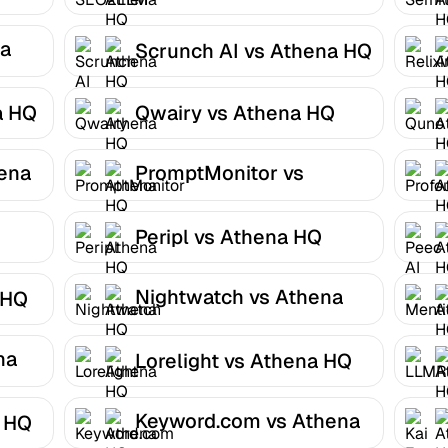
na
Scrunch AI vs Athena HQ
a HQ
Qwairy vs Athena HQ
ena
PromptMonitor vs
Athena HQ
Peripl vs Athena HQ
Nightwatch vs Athena
 HQ
HQ
na
Lorelight vs Athena HQ
Keyword.com vs Athena
 HQ
HQ