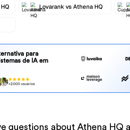
 HQ
Lovarank vs Athena HQ
ernativa para
sistemas de IA em
+2.000 usuários
have questions about Athena HQ