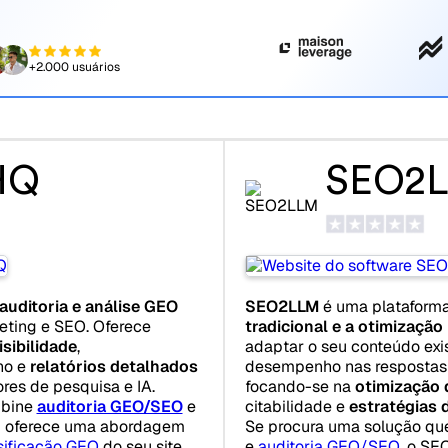
+2.000 usuários
HQ
SEO2
auditoria e análise GEO
SEO2LLM
é uma plataforma
eting e SEO. Oferece
tradicional e a otimização
isibilidade
,
adaptar o seu conteúdo exi
ho e
relatórios detalhados
desempenho nas respostas
res de pesquisa e IA.
focando-se na
otimização 
mbine
auditoria GEO/SEO
e
citabilidade e
estratégias d
Q oferece uma abordagem
Se procura uma solução q
sificação GEO
do seu site.
e
auditoria GEO/SEO
, o SE