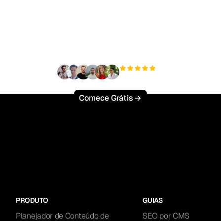
to para escalar seu tr
orgânico sem esforço
+3'000
usuários
Comece Grátis
PRODUTO
GUIAS
Planejador de Conteúdo de
SEO por CMS