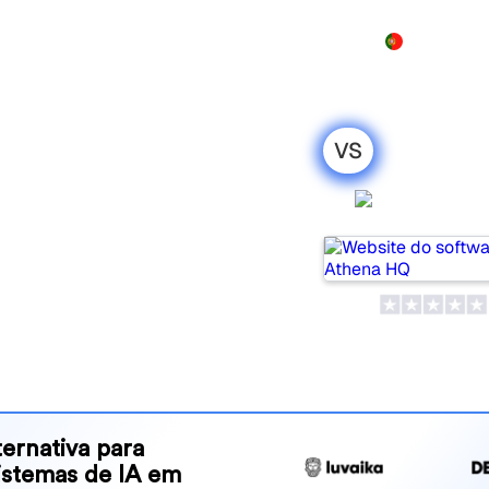
Produto
Preços
Demo
Mais
VS
 SEO2LLM:
Athena 
ação honesta
lar tools for tracking
ne is best for your needs?
and benefits to help you
 strategy.
ernativa para
sistemas de IA em