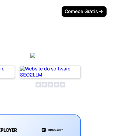
Comece Grátis
HQ
SEO2LLM