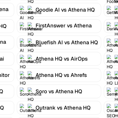
ena
Goodie AI vs Athena HQ
FirstAnswer vs Athena
 HQ
HQ
ena
Bluefish AI vs Athena HQ
ai
Athena HQ vs AirOps
itor
Athena HQ vs Ahrefs
HQ
Soro vs Athena HQ
HQ
Outrank vs Athena HQ