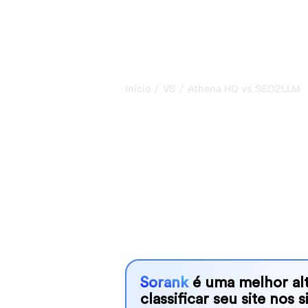
/
/
Início
VS
Athena HQ vs SEO2LLM
Athena HQ vs
minha compar
para 2026
Athena HQ and SEO2LLM are two popu
visibility in AI systems, but which o
We compare their features, pricing, 
choose the AI SEO tool that fits your
Sorank
é uma melhor alt
classificar seu site nos 