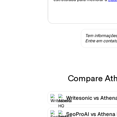
Tem informações
Entre em contat
Compare Athe
Writesonic vs Athen
SeoProAI vs Athena