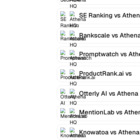
SE Ranking vs Athe
HQ
Rankscale vs Athen
Promptwatch vs Ath
HQ
ProductRank.ai vs
Athena HQ
Otterly AI vs Athena
MentionLab vs Athe
HQ
Knowatoa vs Athena