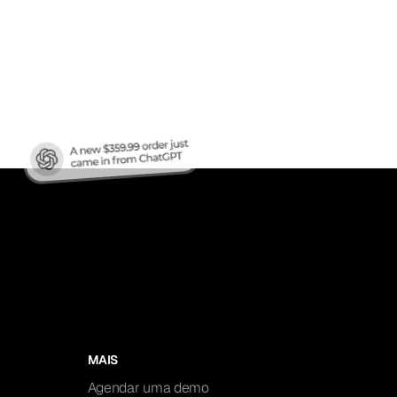
áfego
?
MAIS
Agendar uma demo