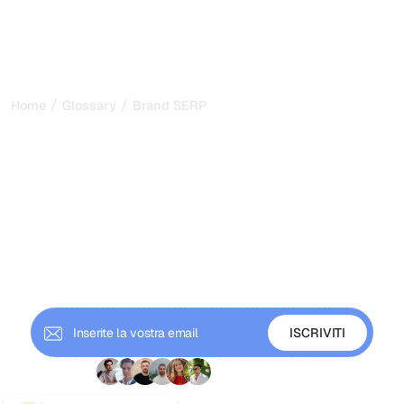
/
/
Home
Glossary
Brand SERP
Brand SERP: perché il tuo
nome su Google è il tuo
vero biglietto da visita nel
2026
Una Brand SERP è ciò che le persone vedono quando
cercano su Google il tuo nome di brand. Scopri cosa
include, perché costruisce fiducia e come ottimizzarla.
+ 9'000 iscritti