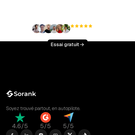
effort ?
+3 000
utilisateurs
Essai gratuit
Soyez trouvé partout, en autopilote.
4.6/5
5/5
5/5