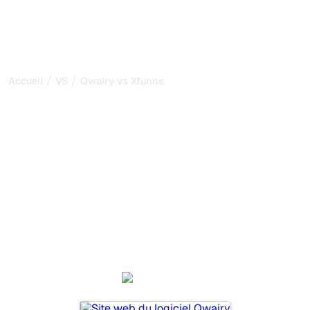
/
/
Accueil
VS
Qwairy vs Xfunnel
Qwairy vs Xfunnel : ma
comparaison honnête
pour 2026
Qwairy et Xfunnel sont deux outils populaires pour suivre
la visibilité dans les systèmes d’IA, mais lequel répond le
mieux à vos besoins ?
Nous comparons leurs fonctionnalités, leurs tarifs et leurs
avantages pour vous aider à choisir l’outil d’IA SEO le
plus adapté à votre stratégie.
Qwairy