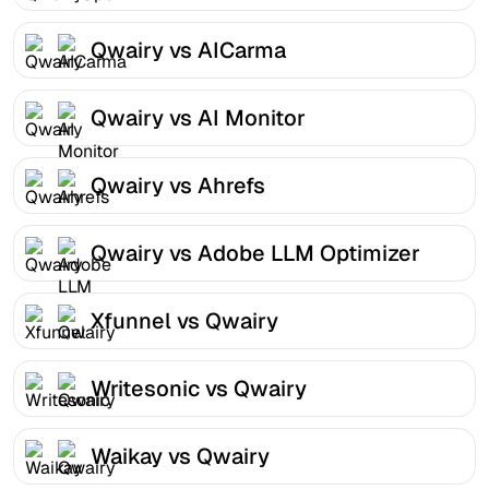
Qwairy vs AICarma
Qwairy vs AI Monitor
Qwairy vs Ahrefs
Qwairy vs Adobe LLM Optimizer
Xfunnel vs Qwairy
Writesonic vs Qwairy
Waikay vs Qwairy