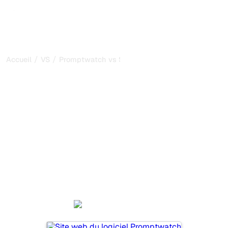
/
/
Accueil
VS
Promptwatch vs Soro
Promptwatch vs Soro : ma
comparaison honnête
pour 2026
Promptwatch et Soro sont deux outils populaires pour
suivre la visibilité dans les systèmes d’IA, mais lequel
répond le mieux à vos besoins ?
Nous comparons leurs fonctionnalités, leurs tarifs et leurs
avantages pour vous aider à choisir l’outil d’IA SEO le
plus adapté à votre stratégie.
Promptwatch