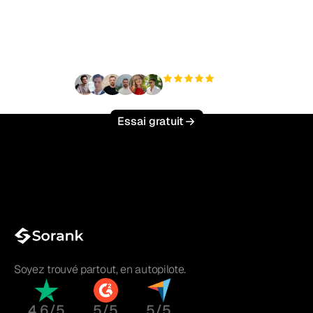
trafic organique sans
effort ?
+3 000
utilisateurs
Essai gratuit
Soyez trouvé partout, en autopilote.
4.6/5
5/5
5/5