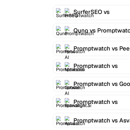
SurferSEO vs
Promptwatch
Quno vs Promptwat
Promptwatch vs Pee
Promptwatch vs
Mentions
Promptwatch vs Goo
AI
Promptwatch vs
Brandlight.ai
Promptwatch vs Asv