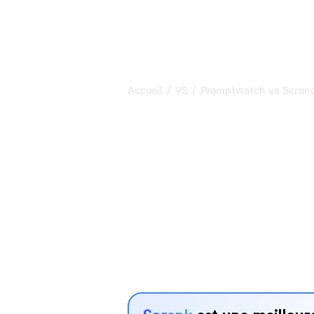
/
/
Accueil
VS
Promptwatch vs Scrunc
Promptwatch 
: ma compara
pour 2026
Promptwatch et Scrunch AI sont deu
suivre la visibilité dans les systèmes
mieux à vos besoins ?
Nous comparons leurs fonctionnalités,
avantages pour vous aider à choisir l
adapté à votre stratégie.