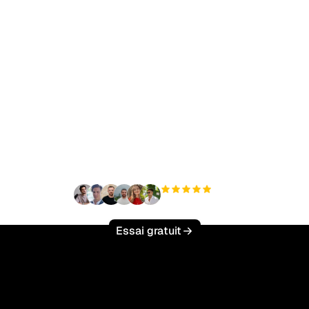
t à augmenter votre tr
organique sans effort 
+3 000
utilisateurs
Essai gratuit