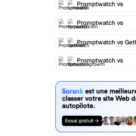
Promptwatch vs
Lovarank
Promptwatch vs
Keyword.com
Promptwatch vs Get
Promptwatch vs
Babylovegrowth
Sorank
est une meilleure
classer votre site Web d
autopilote.
Essai gratuit