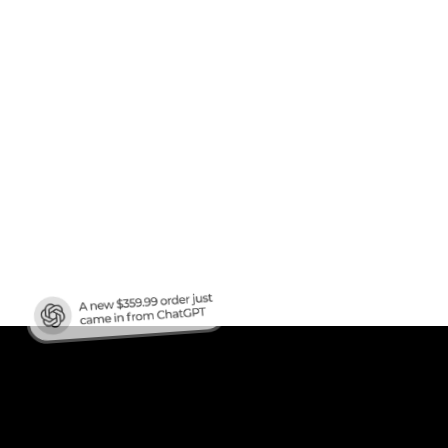
afic
?