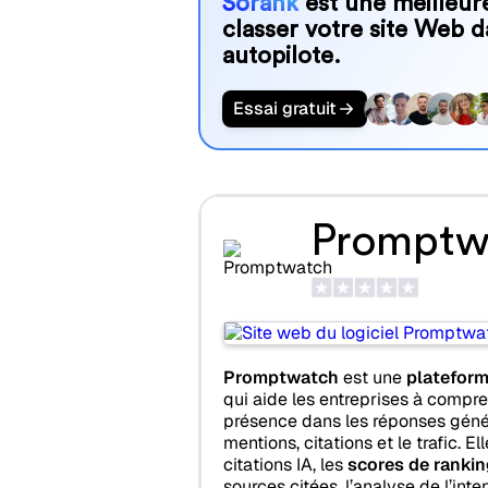
Sorank
est une meilleure
classer votre site Web d
autopilote.
Essai gratuit
Promptw
Promptwatch
est une
plateform
qui aide les entreprises à compre
présence dans les réponses généré
mentions, citations et le trafic. El
citations IA, les
scores de ranki
sources citées, l’analyse de l’int