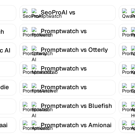
SeoProAI vs
Promptwatch
Promptwatch vs
ch
Profound
Promptwatch vs Otterly
c AI
AI
Promptwatch vs
MentionLab
die
Promptwatch vs
FirstAnswer
Promptwatch vs Bluefish
AI
aai
Promptwatch vs Amionai