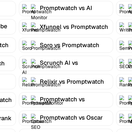
Promptwatch vs AI
Monitor
obe
Xfunnel vs Promptwatch
tch
Soro vs Promptwatch
Scrunch AI vs
ch
Promptwatch
Relixir vs Promptwatch
Promptwatch vs
atch
PromptMonitor
Promptwatch vs Oscar
rank
SEO