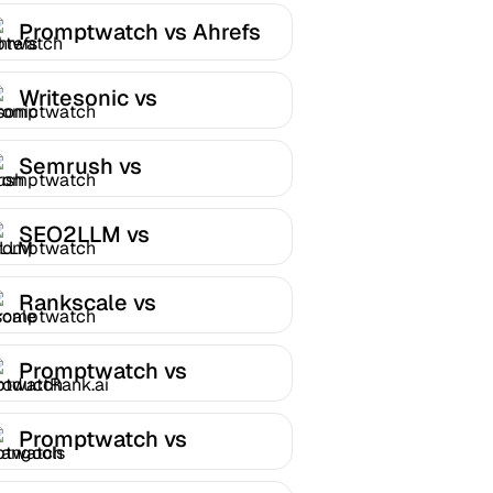
Promptwatch vs Ahrefs
Writesonic vs
Promptwatch
Semrush vs
Promptwatch
SEO2LLM vs
Promptwatch
Rankscale vs
Promptwatch
Promptwatch vs
ProductRank.ai
Promptwatch vs
Mangools