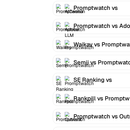
Promptwatch vs
AICarma
Promptwatch vs Ad
LLM Optimizer
Waikay vs Promptwa
Semji vs Promptwat
SE Ranking vs
Promptwatch
Rankpill vs Promptw
Promptwatch vs Out