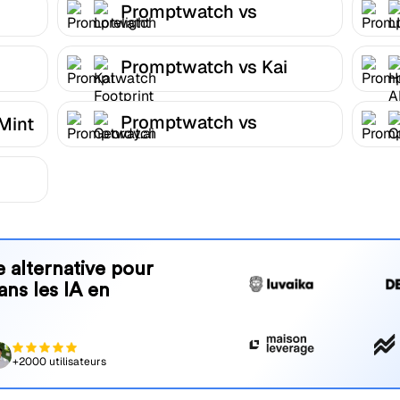
Promptwatch vs
Lorelight
Promptwatch vs Kai
Footprint
Promptwatch vs
Mint
Geordy.ai
 alternative pour
ans les IA en
+2000 utilisateurs