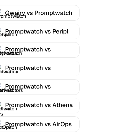
Qwairy vs Promptwatch
Promptwatch vs Peripl
Promptwatch vs
Nightwatch
Promptwatch vs
Knowatoa
Promptwatch vs
DarkVisitors
Promptwatch vs Athena
HQ
Promptwatch vs AirOps