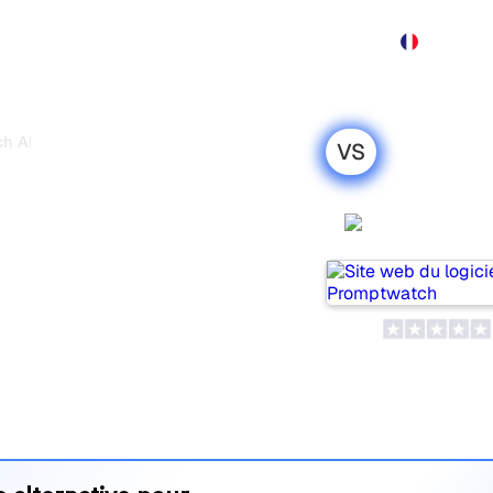
Produit
Tarification
Démo
Plus
h AI
VS
vs Scrunch AI
ison honnête
Promptwa
x outils populaires pour
 d’IA, mais lequel répond le
 leurs tarifs et leurs
’outil d’IA SEO le plus