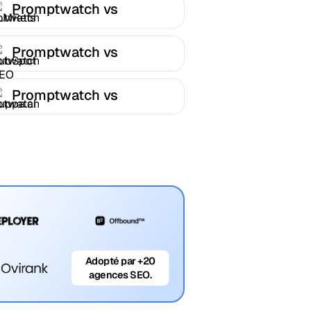
Promptwatch vs
LLMRefs
Promptwatch vs
HubSpot AEO
Promptwatch vs
Cuppa.ai
Adopté par +20
agences SEO.