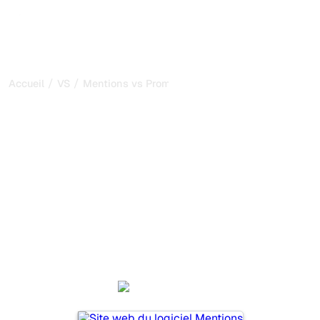
/
/
Accueil
VS
Mentions vs Promptwatch
Mentions vs Promptwatch
: ma comparaison honnête
pour 2026
Mentions et Promptwatch sont deux outils populaires
pour suivre la visibilité dans les systèmes d’IA, mais
lequel répond le mieux à vos besoins ?
Nous comparons leurs fonctionnalités, leurs tarifs et leurs
avantages pour vous aider à choisir l’outil d’IA SEO le
plus adapté à votre stratégie.
Mentions